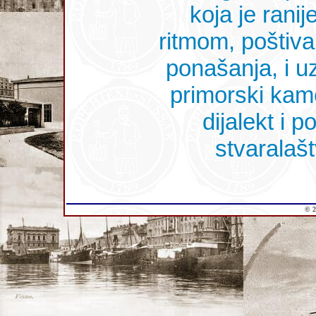
koja je rani
ritmom, poštiva
ponašanja, i u
primorski kam
dijalekt i 
stvaralašt
© 2