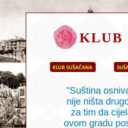
KLUB
"Suština osni
nije ništa drug
za tim da cije
ovom gradu pos