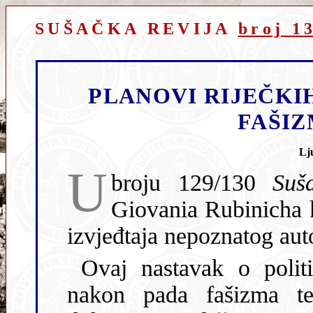
SUŠAČKA REVIJA
broj 1
PLANOVI RIJEČKI
FAŠIZ
Lj
U
broju 129/130
Suš
Giovania Rubinicha 
izvjeđtaja nepoznatog aut
Ovaj nastavak o politi
nakon pada fašizma t