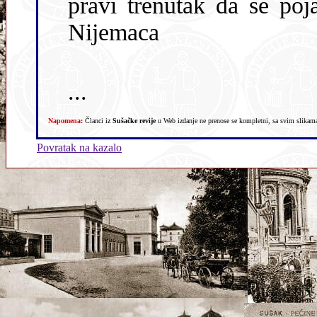
pravi trenutak da se poja
Nijemaca
...
Napomena:
Članci iz
Sušačke revije
u Web izdanje ne prenose se kompletni, sa svim slikama,
Povratak na kazalo