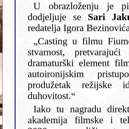
U obrazloženju je pi
dodjeljuje se
Sari Jak
redatelja Igora Bezinovića
„Casting u filmu Fiume
stvarnost, pretvaraju
dramaturški element fil
autoironijskim prist
produžetak režijske i
duhovitost.“
Iako tu nagradu direk
akademija filmske i tel