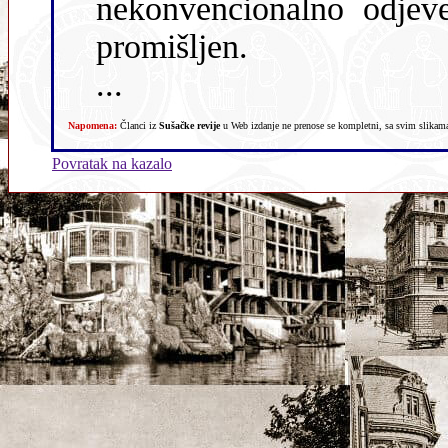
nekonvencionalno odjeve
promišljen.
...
Napomena:
Članci iz
Sušačke revije
u Web izdanje ne prenose se kompletni, sa svim slikama,
Povratak na kazalo