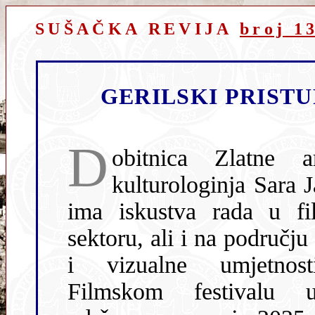
SUŠAČKA REVIJA
broj 1
GERILSKI PRIST
D
obitnica Zlatne a
kulturologinja Sara 
ima iskustva rada u f
sektoru, ali i na području
i vizualne umjetnos
Filmskom festivalu 