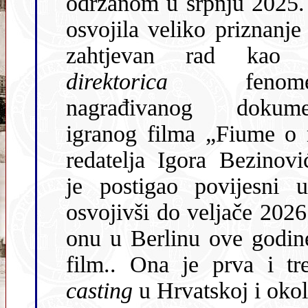
održanom u srpnju 2025. 
osvojila veliko priznanje
zahtjevan rad ka
direktorica
fenomena
nagrađivanog dokumen
igranog filma „Fiume o 
redatelja Igora Bezinovi
je postigao povijesni u
osvojivši do veljače 202
onu u Berlinu ove godin
film.. Ona je prva i tr
casting
u Hrvatskoj i okol