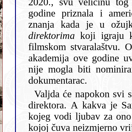
2020., svu veličinu tog
godine priznala i amer
znanja kada je u ožuj
direktorima
koji igraju 
filmskom stvaralaštvu. 
akademija ove godine u
nije mogla biti nominir
dokumentarac.
Valjda će napokon svi s
direktora. A kakva je S
kojeg vodi ljubav za ono 
kojoj čuva neizmjerno vrij