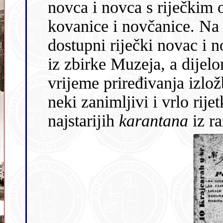
novca i novca s rĳečkim obilježjima i izlaže brojni novac –
kovanice i novčanice. Na izložbi je prikaz
dostupni rĳečki novac i nova
iz zbirke Muzeja, a dĳelom
vrĳeme priređivanja izložbe za zbirku Muzeja nabavljeni i
neki zanimljivi i vrlo rijetki primjerci poput jednog od
najstarĳih
karantana