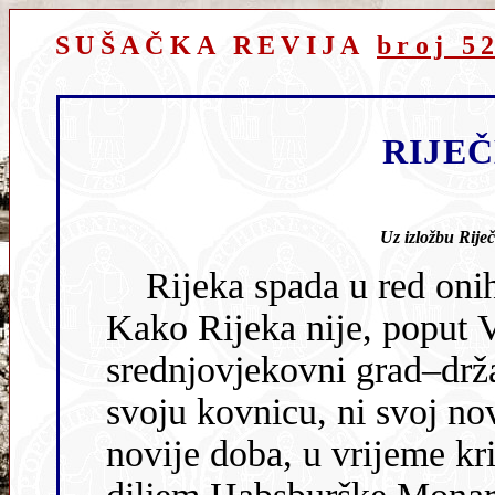
SUŠAČKA REVIJA
broj 5
RIJE
Uz izložbu Rije
Rĳeka spada u red onih gradova koji su imali vlastiti novac.
Kako Rĳeka nĳe, poput Venecĳe, Dubrovnika
srednjovjekovni grad–država,
svoju kovnicu, ni svoj nov
novĳe doba, u vrĳeme krize revolucionarne 1848. kada se