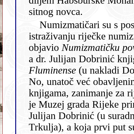
diljem Habsburške Monarhĳe pojavljuje problem n
sitnog novca.
Numizmatičari su s posebnim zanimanjem pristupili
istraživanju rĳečke numizmatičke 
objavio
Numizmatičku po
a dr. Julĳan Dobrinić knj
Fluminense
(u nakladi D
No, unatoč već obavljenim istraživanjima i objavljenim
knjigama, zanimanje za rĳečki novac još n
je Muzej grada Rĳeke priredi
Julĳan Dobrinić (u surad
Trkulja), a koja prvi put sustavno prikazuje povĳest rĳečkog