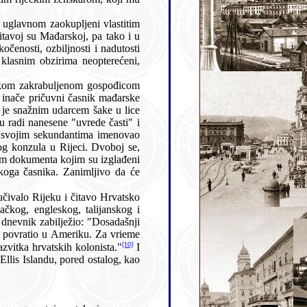
[10]
rici kani raditi oko razvitka hrvatskih kolonista."
I