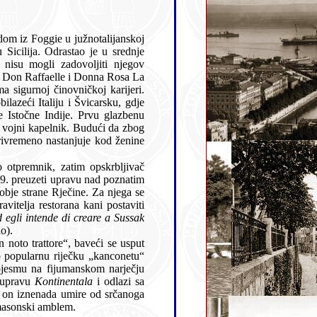
janskoj
 Rosa La
o).
primjerice, u siječnju 1901. godine uglazbio popularnu riječku „kanconetu“
a upravu
Kontinentala
i odlazi sa
oj mu je ploči uklesan masonski amblem.