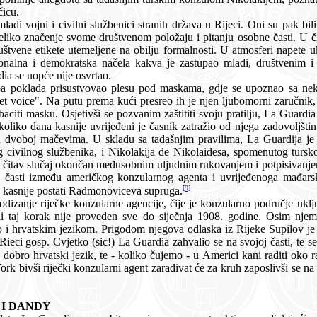
čicu.
 Rijeci. Oni su pak bili uglavnom zaokupljeni vlastitim
položaju i pitanju osobne časti. U čitavoj su Mađarskoj, pa tako i u
Amerikanac. Na sve to La Guardia se uopće nije osvrtao.
esu pod maskama, gdje se upoznao sa nekom zakrabuljenom gospođicom
d njega zadovoljštinu radi nanesene "uvrede časti" i
ladu sa tadašnjim pravilima, La Guardija je svojim sekundantima imenovao
ivanjem dokumenta kojim su izglađeni
nzularnog agenta i uvrijeđenoga mađarskoga časnika. Zanimljivo da će
[9]
kirana gospođica kasnije postati Radmonoviceva supruga.
čije je konzularno područje uključivalo Rijeku i čitavo Hrvatsko
roveden sve do siječnja 1908. godine. Osim njemačkog, engleskog, talijanskog i
 te se povratio u Ameriku. Za vrieme
svog boravka u Rieci, naučio je dobro hrvatski jezik, te - koliko čujemo - u Ame
i agent zarađivat će za kruh zaposlivši se na Ellis Islandu, pored ostalog, kao
AKTIVAN SPORTAŠ I DANDY