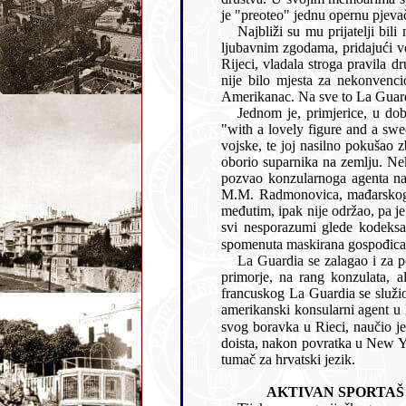
je "preoteo" jednu opernu pjeva
Najbliži su mu prijatelji bili mladi vojni i civilni službenici stranih država u
ljubavnim zgodama, pridajući veliko značenje svome društvenom 
Rijeci, vladala stroga pravila društvene etikete utemeljene na obilju formalnosti. U atmosferi napete ukočenosti, ozbiljnosti i nadutosti
nije bilo mjesta za nekonvencionalna i demokratska načela kakva je zastupao mladi, društvenim i klasnim obzirima neopterećeni,
Jednom je, primjerice, u doba poklada prisustvovao pl
"with a lovely figure and a sweet voice". Na putu prema kući presreo ih je njen ljubomorni zaručnik, inače pričuvni časnik mađarske
vojske, te joj nasilno pokušao zbaciti masku. Osjetivši se pozvanim zaštititi svoju pratilju, La Guardia je snažnim udarcem šake u lice
oborio suparnika na zemlju. Nekoliko dana kasnije uvrijeđeni je časnik zatražio o
pozvao konzularnoga agenta na dvoboj mačevima. U sk
M.M. Radmonovica, mađarskog civilnog službenika, i Nikolakija de Nikolaidesa, spomenutog turskog konzula u Rijeci. Dvoboj se,
međutim, ipak nije održao, pa je čitav slučaj okončan međusobnim uljudnim rukovanjem i potpis
svi nesporazumi glede kodeksa časti između američkog ko
spomenuta mas
La Guardia se zalagao i za podizanje riječke konzularne agencije, 
primorje, na rang konzulata, ali taj korak nije p
francuskog La Guardia se služio i hrvatskim jezikom. Prigodom njegova odlaska iz Rijeke Supilov je dnevnik zabilježio: "Dosadašnji
amerikanski konsularni agent u Rieci gosp. Cvjetko (sic!) La Guardia zahvalio se na svojoj časti,
doista, nakon povratka u New York bivši riječki konzularn
tumač za hrvatski jezik.