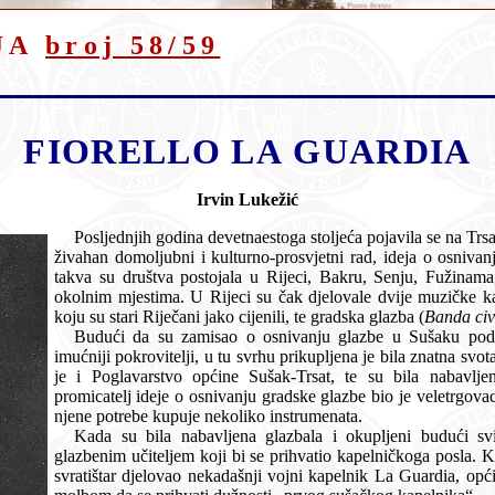
JA
broj 58/59
FIORELLO LA GUARDIA
Irvin Lukežić
Posljednjih godina devetnaestoga stoljeća pojavila se na Trsatu i Sušaku, gdje je već postojao
živahan domoljubni i kulturno-prosvjetni rad, ideja o osnivanju domaće glazbe. U to vri
takva su društva postojala u Rijeci, Bakru, Senju, Fužinama, Čabru, Ravnoj Gori i drugim
okolnim mjestima. U Rijeci su čak djelovale dvije muzičke kapele: ona Jelačićeve pukovnije,
koju su stari Riječani jako cijenili, te gradska glazba (
Banda civ
Budući da su zamisao o osnivanju glazbe u Sušaku podržali mnogi domaći rodo
imućniji pokrovitelji, u tu svrhu prikupljena je bila znatna svota novaca. Čitav projekt poduprlo
je i Poglavarstvo općine Sušak-Trsat, te su bila nabavljena i potrebna glazbala. Glavni
promicatelj ideje o osnivanju gradske glazbe bio je veletrgovac Ante vitez Bačić, koji i sam za
njene potrebe kupuje nekoliko instrumenata.
Kada su bila nabavljena glazbala i okupljeni budući svirači, krenulo se u po
glazbenim učiteljem koji bi se prihvatio kapelničkoga posla. Kako je u to vrijeme u Rijeci kao
svratištar djelovao nekadašnji vojni kapelnik La Guardia, općinsko načelstvo obratilo mu se s