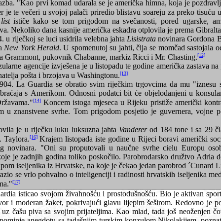
 pljeskanjem i morala
list
ističe kako se tom prigodom na svečanosti, pored ugarske, američke i riječke zastave,
zavijorila i hrvatska zastava. Nekoliko dana kasnije američka eskadra otplovila je prema Gibra
Krajem kolovoza 1904. u riječkoj se luci usidrila velebna jahta
Lisistrata
novinara Gordona Bennet
ta
New York Herald
. U spomenutoj su jahti, čija se momčad sastojala od osamdeset i tri čovjeka,
[12]
bili osim vlasnika vojvoda Grammont, pukovnik Chabanne, markiz Ricci i Mr. Chasting.
 u listopadu te godine američka zastava na pola koplja zbog smrti sir
[13]
atelja pošta i brzojava u Washingtonu.
tio svim riječkim trgovcima da mu "iznesu svoje želje glede uvoza i
[14]
 Državama."
Koncem istoga mjeseca u Rijeku pristiže američki kontraadmiral Charles O´Neill
. Tom prigodom posjetio je guvernera, vojne poglavare i razne gradske
U svibnju 1905. doplovila je u riječku luku luksuzna jahta
Vanderer
od 184 tone i sa 29 čl
[16]
. Taylora.
Krajem listopada iste godine u Rijeci boravi američki socijalistički pisac Walling u
roputovali u naučne svrhe cielu Europu osobito proučavajući uzroke
n parobrod ´Cunard Linea´ da ih preveze preko
i radinosti hrvatskih iseljenika medju kojima je boravio više
[17]
ma."
 prostodušnošću. Bio je aktivan sportaš, ljubitelj nogometa i plivanja.
krivajući glavu lijepim šeširom. Redovno je posjećivao sale za bilijar i lokalne
riječkim ženskarom, koji mu