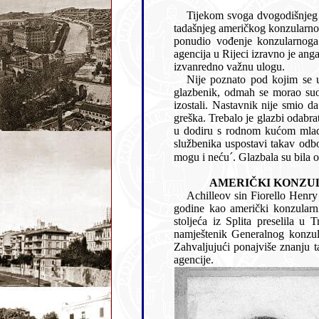
Tijekom svoga dvogodišnjeg boravka u Rijeci La Guardia st
tadašnjeg američkog konzularnog agenta Raymonda Willeya. Igrom slučaja, američki konzul u Budimpešti čak je i La Guardiji starijem
ponudio vođenje konzularnoga ureda, što ovaj otklanja zbog relativno niske plaće. Početkom XX. st
agencija u Rijeci izravno je angažirana u poslovima oko iseljeništva, te su am
izvanredno važnu ulogu.
Nije poznato pod kojim se uvjetima La Guardia bio prihv
glazbenik, odmah se morao suočiti s velikim neprilikama. „Djeca su dolazila na pokuse nemarno i već u prvom početku su mnogi
izostali. Nastavnik nije smio da reče mladeži oštriju riječ, zato što se omladina odmah uvrijedila. I dalje se nije 
greška. Trebalo je glazbi odabrati odbor koji bi preuzeo svu brigu, posjećivao
u dodiru s rodnom kućom mladića, upozoravao mladež na vla
službenika uspostavi takav odbor među mladim muzikantima. Tako maestru La Guardiji nije preostalo drugo nego da reče: ´dalje ne
m
AMERIČKI 
Achilleov sin Fiorello Henry La Guardia (1882.-1947.), ko
godine kao američki konzularni agent. Fiorellova majka Irene, rođ. Coen, potjecala je iz židovske obitelji koja se sredinom XIX.
stoljeća iz Splita preselila u Trst. Prije dolaska u Rijeku Fiorello je, preko dobra očeva prijatelja Raymonda Will
namještenik Generalnog konzulata SAD-a u Budimpešti i suradnik je
Zahvaljujući ponajviše znanju talijanskoga jezika odatle j
agencije.