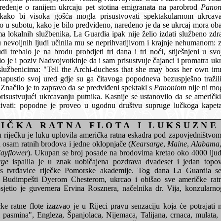
i je kapetan izdao naređenje o ranijem ukrcaju pet stotina emigranata na parobrod
Panon
u iseljenika i uživati u tom
je da se ukrcaj mora obaviti u četvrtak popodne, tri dana
La Guardia ipak nije želio izdati službeno zdravstveno odobrenje prije subote.
njeni u svojim neudobnim kabinama, prije
m prisustvuje čajanci i promatra ukrcavanje putnika sa komandnoga
lučkih oblasti i Pomorske vlade. Značilo je to zapravo da se predviđeni spektakl s
Panoniom
nije ni mogao obaviti, te je Nad
merički konzularni agent nalazio ondje
godnu društvu supruge lučkoga kapetana, ćaskajući i ispijajući čaj te
IČKA RATNA FLOTA I LUKSUZNE
ila američka ratna eskadra pod zapovjedništvom kontraadmirala Barkera.
astojalo od osam ratnih brodova i jedne oklopnjače (
Kearsarge
,
Maine
,
Alabama
ayflower
). Ukupan se broj posade na brodovima kretao oko 4000 ljudi. Prilikom ulaska u luku
rge
ispalila je u znak uobičajena pozdrava dvadeset i jedan topovski hitac, na što joj se
američkim
om Chesterom, ukrcao i obišao sve američke ratne brodove. Nakon toga
je u Rijeci pravu senzaciju koja će potrajati nekoliko dana. Bilo je tu