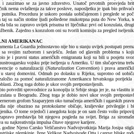
jeda britanskoga konzula i Cunardovih
e, naposljetku je ipak bio prihvaćen La Guardijin prijedlog i Emili
o postala uobičajenom i preglede se počelo rutinski obavljati. Liječnički
 zastupnik parobrodarskoga
društva te brodski medicinski službenik. Zajedno s konzulom oni su tvorili komisiju za pregled iseljen
NEKONVENCIONALNI AMERIKANAC
ije bio u stanju uvijek postupati prema protokolarnim pravilima, već je
sjetu svome kraju, osobito naturaliziranih
riku. U tim slučajevima trebalo je intervenirati kod službenih
encije o naturalizaciji (
Naturalization Convention
) i prava američki
 su radi služenja vojnoga
roka progonile mađarske vojne oblasti. Zbog toga dobio je ukor svojih pretpostavljenih.
bije stoga jer je, na vlastitu inicijativu, odlučio da to mora biti
g toga je dobio novi ukor svojih pretpostavljenih. Konačno, često se i vrlo
žestoko prepirao sa riječkim guvernero
ne običaje, kraljevske privilegije i birokratske uzance, uvijek štiteći
i anegdota koju je on sam često volio pripovijedati svojoj obitelji, prijateljima,
povezana sa "voljom za moć" dva su najkreativnija impulsa čitave njegove karijere.
vo Nadvojvotkinja Marija Josipa stigla je u posjet Rijeci. Čitav je grad