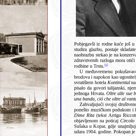
Pobjegavši iz rodne kuće još u dječačkoj dobi, La Guardia je dvadesetak godina putovao svijetom, obilazeći Italiju i Švicarsku, gdje
studira glazbu, postaje skladateljem, sviračem i napokon kapelnikom, stigavši čak 
naobrazbu stekao je na konzervatoriju u Napulju. Godin
zdravstvenih razloga mora otići u mirovinu, 1898. zajedno s obitelji ponovno se vraća u Europu te privremeno nastanjuje kod ženine
[1]
rodbine u Trstu.
U međuvremenu pokušavao se baviti različitim poslo
brodova i napokon kao ugostiteljski poduzetnik. Zanimljivo da će Achille La Guardia od 17. lipnja 1899. preuzeti upravu nad poznatim
svratištem hotela
Kontinental
na
pisalo da govori talijanski, njemački, francuski i engleski, te da upravo uči hrvatski jezik i da za upravitelja re
jednoga Hrvata.
Oltre alle sue buone qualitá, l´intraprendente americano e pu
Zahvaljujući svojoj društvenosti i glazbenoj nadarenosti, La Gu
Dime Rita
(tekst Arrigo Riccotti), koja će osvojiti prvu nagradu na javnome natječaju za najbolju pjesmu na fijumanskom narječju
objavljenom na poticaj
Sušaka u Kopar, gdje unajmljuje jedan hotel na obali mora. Poslovi su tada krenuli vr