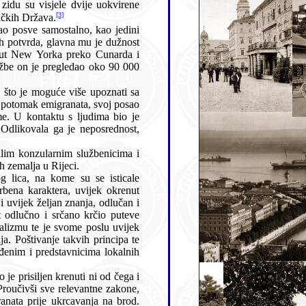
[3]
ičkih Država.
dini
nati sa
cima i
padali diplomatskom zboru stranih zemalja u Rijeci.
e isticale