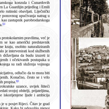
[5]
ika.
h državljana da budu izuzeti iz
[6]
m grofom Szaparyjem oko tumačenja američkih i ugarskih pravnih propisa.