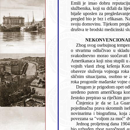
Emili je imao dobru reputaciju i zauzimao se za javno zdravstvo. Unatoč prvotnih prosv
službenika, koji su držali da liječnik nema ovlaštenja za takve poslov
bijaše uposlen za pregledavanje putnika. Procedura je uskor
pregled bio je brz i efikasan. Na taj su način stotine ljudi pošteđene mukotrpna puta do New Yorka, te ponovnog upućivanja natrag u
svoju domovinu. Tijekom pregleda bila su zapravo uvijek prisutna tri liječnika: prvi od konzulata, drugi kao
Zbog svog osebujnog temperamenta La Guardia jednostavno n
o stvarima odlučivao u skladu sa svojim razborom i savješću. Jedan od glavnih problema s kojim se kao američki predstavnik
svakodnevno morao suočavati bio je i pravni status američkih emigranata koji su bili u po
Amerikanaca koji nisu stupili u austrougarsku vojsku prije iseljenja u Ame
vojnih vlasti zbog kršenja Konv
obaveze služenja vojnoga roka u staroj domovini. Odmah po dolasku u Rijeku, suprotno od uobičajenih i očekivanih postupaka u
sličnim situacijama, osobno se založio za pomoć naturaliziranome Amerikancu hrvatskoga porijekla kojega
Drugom je prigodom opet odbio potvrditi sprovodnice za konoplju iz Sr
uređeno putem američkoga konzulata u Beogradu. Zbo
Činjenica je da se La Guardia nije obazirao na protokolar
pojedinačna prava skromnih iseljenika. O tome svjedoči 
novinarima i biografima, koja zapravo predstavlja bit njegova pogleda na svijet. Briga za siromašne iskorijenjene ljude i ambicija
Jednog proljetnog dana 1904. godine Njeno Carsko Veličanst
bio uzbuđen zbog nazočnosti austrijske plemkinje, žene Velikog Nadvojvode Otta i careve bliske rođakinje. Kako bi udovoljio njenoj