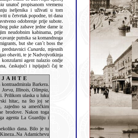
ia
unatoč propisanom vremenu
Potom je napustio svoj ured gdje su ga čitavoga popodneva bezuspješno tražili predstavnici
Cunarda
, mjesnih
vojvotkinja
 JAHTE
,
Jorva
,
Illinois
,
Olimpia
,