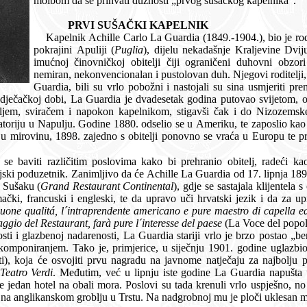
molbom da se prihvati dužnosti „prvog sušačkog kapelnika“.
PRVI SUŠAČKI KAPELNIK
Kapelnik Achille Carlo La Guardia (1849.-1904.), bio je rodom iz Foggie u južnotali
pokrajini Apuliji (
Puglia
), dijelu nekadašnje Kraljevine Dviju Sicilija. Odrastao je u srednje
imućnoj činovničkoj obitelji čiji ograničeni duhovni obzori nisu mogli zadovoljiti njegov
nemiran, nekonvencionalan i pustolovan duh. Njegovi roditelji, Don Raffaelle i Donna
Guardia, bili su vrlo pobožni i nastojali su sina usmjeriti prema sigurnoj činovničkoj karijeri.
i do Nizozemske Istočne Indije. Prvu glazbenu
e 1880. odselio se u Ameriku, te zaposlio kao vojni kapelnik. Budući da zbog
vima kako bi prehranio obitelj, radeći kao otpremnik, zatim opskrbljivač
 Sušaku (
Grand Restaurant Continental
), gdje se sastajala klijentela s obje strane Rječine. Za njega se
storana kani postaviti
re maestro di capella ed egli intende di creare a Sussak
una banda, ció che oltre al vantaggio del Restaurant, farà pure l´interesse del paese
(La Voce del popol
ardia stariji vrlo je brzo postao „ben noto trattore“, baveći se usput
ponešto muzičkom podukom i komponiranjem. Tako je, 
Circolo Teatro Verdi
. Međutim, već u lipnju iste godine La Guardia napušt
lo uspješno, no on iznenada umire od srčanoga
udara 1904. godine. Pokopan je na anglikanskom groblju u Trstu. Na nadgrobn