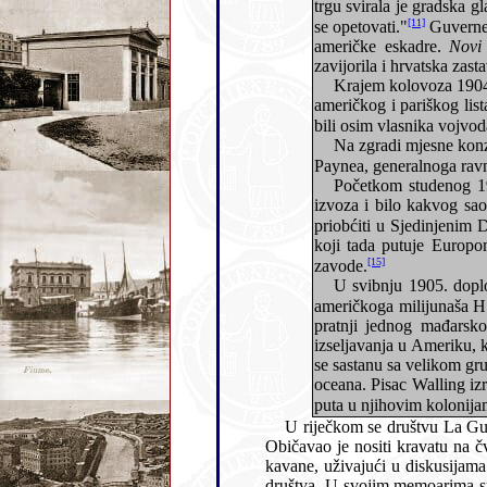
trgu svirala je gradska glazba. "Kao prvi komad udarala se je američka himna, koja je pozdravljena
[11]
se opetovati."
Guverner je te večeri u svojoj palači priredio blistavu soareju za preko tisuću uzvanika u počast časnika
američke eskadre.
Novi 
američkog i pariškog lis
Na zgradi mjesne konzularne agencije izvješena je
Paynea, generalnoga ravn
Početkom studenog 1904. La Guardia se obra
izvoza i bilo kakvog saobraćaja s Amerikom. Odnosni podatci bit će objelodanjeni u konsularnom izvješću koje će se
priobćiti u Sjedinjenim
koji tada putuje Europom u znanstvene svrhe
[15]
zavode.
američkoga milijunaša H
pratnji jednog mađarskog novinara. "Oni su p
izseljavanja u Ameriku, koje je zadnjih godina toliko poskočilo. Parobrodarsko družtvo Adria dozvalo ih je na Rieku, da
se sastanu sa velikom grupom iseljenika iz Hrvatske, na koje je čekao jeda
oceana. Pisac Walling izrazio se vrlo pohvalno o inteligenciji 
puta u njihovim kolonija
U riječkom se društvu La Guardia isticao svojom živahnošću i
Običavao je nositi kravatu na čvor i moderan žaket, po
kavane, uživajući u diskusijama uz čašu piva sa svojim prijateljima. Kao mlad, tada još neoženjen čovjek, nije se klonio ni ženskoga
društva. U svojim memoarima spominje anegdotu sa tadašnjim turskim konzulom Nikolakijem, poznatim 