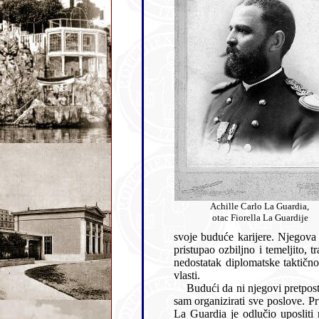
Achille Carlo La Guardia,
otac Fiorella La Guardije
svoje buduće karijere. Njegova visoka samosvijest i snažna individua
pristupao ozbiljno i temeljito, tražeći vlastita rješenja i kloneći
nedostatak diplomatske taktičnosti od samoga su poče
vlasti.
Budući da ni njegovi pretpostavljeni u Budimpešti nisu tada znali
sam organizirati sve poslove. Prvo je zabranio ukrcavanje licima koja boluju od kakvih težih bolesti. Proučivši sve relevantne zakone,
La Guardia je odlučio uposliti riječkoga liječnika dr. Stanislava D´Emilija za redovan pregled emigranata prije ukrcavanja na brod.