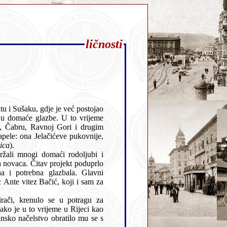
ličnosti
jeme
ica
).
ljubi i
tragu za