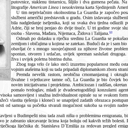
putovnice, staklenu tintarnicu, šiljilo i dva gumena pečata. Na zidu su visjele dvije uokvirene
litografije
American Linea
i neuokvirena karta Sjedinjenih Amer
U tim neprivlačnim okolnostima La Guardia je započeo posao posve samostalno, kao je
službeni američki predstavnik u gradu. Osim izdavanja službenih potvrda, glavna mu je dužnost
bila nadgledanje iseljenika, koji su svaka dva tjedna odlazili put New Yorka preko Cunarda i
Adrie, čiji se broj penjao do dvije tisuće. U tri godine svoje službe on je pregledao oko 90 000
[4]
osoba - Slavena, Mađara, Nijemaca, Židova i Talijana.
Odmah po dolasku u riječku sredinu La Guardia se pokušao što je moguće više upoz
zemljom i običajima u kojima se zatekao. Budući da je i sam bio potomak emigranata, svoj posao
obavljat će s mnogo suosjećajnosti za njihove životne probleme. U kontaktu s ljudima bio je
spontan, otvoren i srdačan, uvijek spreman saslušati drugoga. Odlikovala ga je neposrednost,
živa i uvijek poletna bistrina duha.
Zbog toga vrlo će lako steći izuzetnu popularnost među ostalim konzularnim službeni
vojnim atašeima koji su tada pri
Premda nevelik rastom, neobična crnomanjastog i okruglog lica, na kome su s
živahne i svjetlucave tamne oči, La Guardia je bio čovjek borbena karaktera, uvijek okrenut
novim inicijativama i projektima. Ambiciozan i radišan, okretan i uvijek željan znanja, odlučan i
pomalo tvrdoglav, mladi je dvadesetogodišnji konzularni agent odlučno i srčano krčio puteve
lnost opirale su se svakom formalizmu te je svome poslu uvijek
 se unaprijed zadatih obrazaca postupanja. Poštivanje takvih principa te
tka stvarali mogućnost sukoba sa svojim nadređenim i predstavnicima lokalnih
 ništa o problemima emigranata, bio je prisiljen krenuti ni od čega i