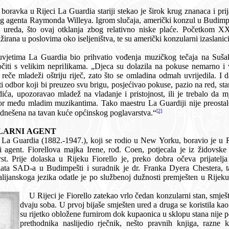
ariji stekao je širok krug znanaca i prijatelja, među kojima susrećemo i
oljeća američka konzularna
erički konzularni izaslanici odigrali u tom velikom prometu
atio vođenja muzičkog tečaja na Sušaku. Iako je bio vrstan i iskusan
dalo, jer je učinjena
 pokuse, pazio na red, starao se za dolazak na pokuse, bio
danje i pristojnost, ili je trebalo da mjesno općinsko vijeće od svojih
[2]
ogu i neću´. Glazbala su bila odnešena na tavan kuće općinskog poglavarstva.“
KONZULARNI AGENT
ji se rodio u New Yorku, boravio je u Rijeci od veljače 1904. do 1906.
eya, radio kao
 dr. Franka Dyera Chestera, tadašnjega generalnoga konzula.
e po službenoj dužnosti premješten u Rijeku i postavljen za šefa konzularne
U Rijeci je Fiorello zatekao vrlo čedan konzularni stan, smješten na Korzu, koji se sastojao od
dvaju soba. U prvoj bijaše smješten ured a druga se koristila kao spavaonica. Obje prostorije bile
su rijetko obložene furnirom dok kupaonica u sklopu stana nije postojala. La Guardia je od svoga
prethodnika naslijedio rječnik, nešto pravnih knjiga, razne konzularne izvještaje, molbe za