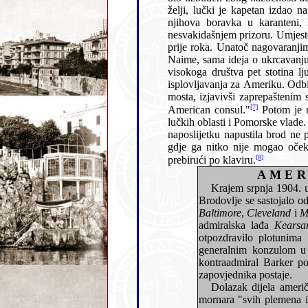
želji, lučk
njihova boravka u karanteni, kako bi visoka gošća mogla prisustvovati spektakularnom ukrcavanj
nesvakidašnjem prizoru. Umjesto u subotu, kako je bilo predviđeno, naređeno 
prije roka. Unatoč nagovaranjima lokalnih službenika, 
Naime, sama ideja o ukrcavanju nevoljnih ljudi učinila mu se neprihvatljivom i krajnje nehumanom: zbog puke zabave jedne dame iz
visokoga društva pet stotina ljudi trebalo je na brodu probdjeti tri dana i tri noći, stiješ
isplovljavanja za Ameriku. Odbio je i poziv Nadvojvotkinje da i sa
mosta, izjavivši zaprepaštenim službenicima: "Tell the Archi-duchess that she may boss her own immigrants, but she can´t boss the
[7]
American consul."
naposlijetku napustila brod ne prisustvujući ukrcavanju putnika. Kasnije se ustanovilo da se a
gdje ga nitko nije mogao očekivati: popodne je proveo u u
[8]
prebirući po klaviru.
AMER
Krajem srpnja 1904. u riječku je luku uplov
Brodovlje se s
Baltimore
,
Cleveland
i
M
admiralska lađa
Kearsa
otpozdravilo plotunima s tvrđavice riječke Pomorske akademije. Tog dana La Guardia se, zajedno sa 
generalnim konzulom u Budimpešti Dyer
kontraadmiral Barker posjetio je guvernera Ervina Rosznera, načelnika dr. Vija, konzularnoga agenta La Guardiju i
zapovjednika postaje.
Dolazak dijela američke ratne flote izazvao 
mornara "svih plemena i pasmina", Engleza, Španjolaca, Nijemaca, Talijana, crnaca, mulata, Kineza..Na Adamichevu