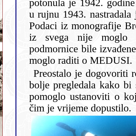
potonula je 1942. godin
u rujnu 1943. nastradala je i jedna mala podmornica tipa CB.
Podaci iz monografije Brodospasa također nisu sređeni, pa se
iz svega nije moglo sa sigurnošću zaključiti
podmornice bile izvađene. Ipak, n
moglo raditi o MEDUSI.
Preostalo je dogovoriti 
bolje pregledala kako bi se pronašao neki osobit detalj što bi
pomoglo ustanoviti o kojoj se podmornici radi. Krenuli smo
čim je vrijeme dopustilo.