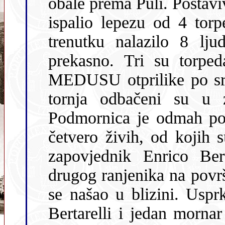
obale prema Puli. Postav
ispalio lepezu od 4 torpeda. Na tornju MEDUSE u tom se
trenutku nalazilo 8 ljudi. Opazili s
prekasno. Tri su torpeda pr
MEDUSU otprilike po sred
tornja odbačeni su u zrak, da bi potom pali u more.
Podmornica je odmah potonula. Na površin
četvero živih, od kojih su troji
zapovjednik Enrico Bert
drugog ranjenika na površini sve dok nije pristigao čamac koji
se našao u blizini. Usprkos naporima spasitelja, zapovjednik
Bertarelli i jedan mornar su preminuli, dok su druga