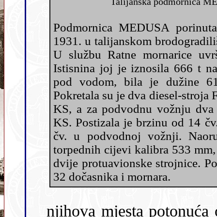
Talijanska podmornica ME
Podmornica MEDUSA porinuta 
1931. u talijanskom brodogradilištu C.R.D.A. Monfalcone.
U službu Ratne mornarice uvrštena je 25. rujna 1932.
Istisnina joj je iznosila 666 t nad vodom, odnosno 810 t
pod vodom, bila je dužine 61,50 m i š
Pokretala su je dva diesel-stroja F
KS, a za podvodnu vožnju dva 
KS. Postizala je brzinu od 14 čv. u nadvodnoj, odnosno 8
čv. u podvodnoj vožnji. Naoružanje se sastojalo od 6
torpednih cijevi kalibra 533 mm, jednog topa od 102 mm i
dvije protuavionske strojnice. Posada je brojila
32 dočasnika i mornara.
njihova mjesta potonuća obično su bila daleko od obale ili na