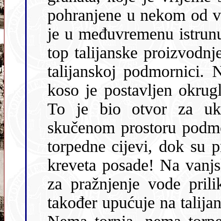
pohranjene u nekom od vanjskih 
je u međuvremenu istrunu
top talijanske proizvodnje, što već jasno upućuje da se radi o
talijanskoj podmornici. Nešto dalje, na gornjem dijelu trupa
koso je postavljen okrugli otvor, kojemu nedostaje poklo
To je bio otvor za ukrcaj 
skučenom prostoru podmo
torpedne cijevi, dok su pričuvna torpeda obično visjela iznad
kreveta posade! Na vanjskom trupu još se vide okrugli otvori
za pražnjenje vode prilikom izranjanja. Njihov os
također upućuje na talijanski tip.