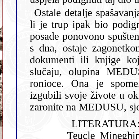
Ostale detalje spašavanj
li je trup ipak bio podignut, pa nakon vađenja tijela članova
posade ponovono spušten na dno, ili je ispao
s dna, ostaje zagonetkom. 
dokumenti ili knjige k
slučaju, olupina MEDUSE bit će zanimljivo odredište za
ronioce. Ona je spomenik svim podmor
izgubili svoje živote u okru
zaronite na MEDUSU, sjeti
LITERATURA
Teucle Mineghin