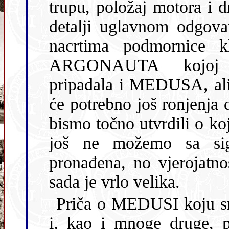
trupu, položaj motora i d
detalji uglavnom odgova
nacrtima podmornice klase
ARGONAUTA kojoj
pripadala i MEDUSA, ali
će potrebno još ronjenja da se izmjere dimenzije olupine kako
bismo točno utvrdili o kojoj je podmornici riječ. Da
još ne možemo sa sigurn
pronađena, no vjerojatn
sada je vrlo velika.
Priča o MEDUSI koju smo
i, kao i mnoge druge, primjer je besmislenosti rata koji je