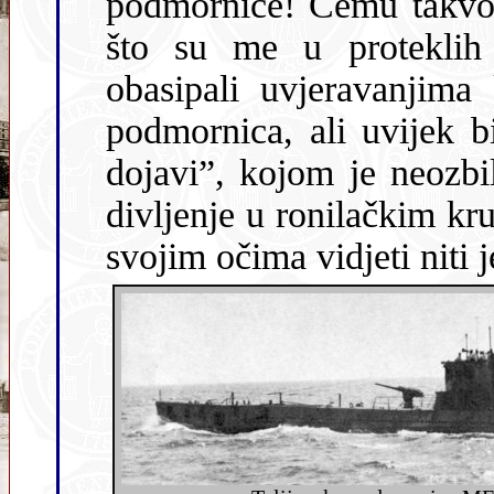
podmornice! Čemu takvo uzbuđenje 
što su me u proteklih
obasipali uvjeravanjima
podmornica, ali uvijek bi se ustanovilo da se radi o “lažnoj
dojavi”, kojom je neozbiljni kolega pokušao privući 
divljenje u ronilačkim krugovima. I
svojim očima vidjeti niti