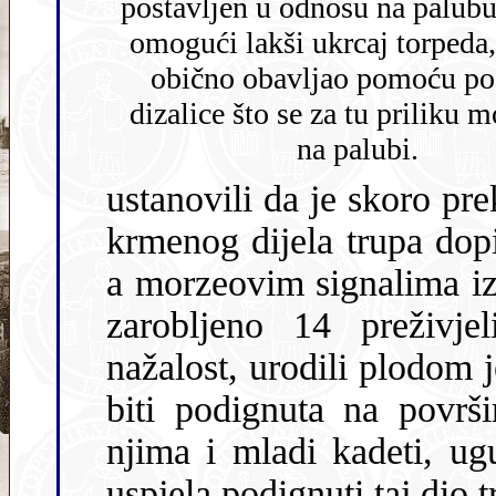
postavljen u odnosu na palubu tako da
omogući lakši ukrcaj torpeda,
obično obavljao pomoću posebne
dizalice što se za tu priliku m
na palubi.
ustanovili da je skoro prek
krmenog dijela trupa dopirali su udarci metalnim predmetima,
a morzeovim signalima iznutra dali su do znanja da je u trupu
zarobljeno 14 preživjelih. Svi grozničav
nažalost, urodili plodom jer pod
biti podignuta na površ
njima i mladi kadeti, ugušili su se prije nego što je dizalica
uspjela po