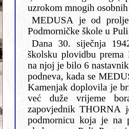
uzrokom mnogih osobnih t
MEDUSA je od proljeća
Podmorničke škole u Pu
Dana 30. siječnja 1942
školsku plovidbu prema Kvarnerskom zaljevu. Osim posade,
na njoj je bilo 6 nastavnika i 21 kadet Podmorničk
podneva, kada se MEDUSA nala
Kamenjak doplovila je b
već duže vrijeme boravila na Jadranu. Oko 14:30 h
zapovjednik THORNA je kroz perisk
podmornicu koja je na p