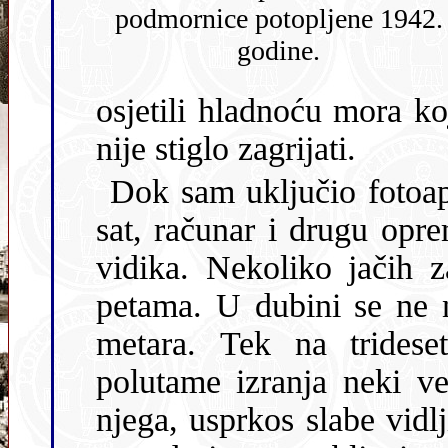
podmornice potopljene 1942.
godine.
osjetili hladnoću mora koje se u ovim travanjskim danima još
nije stiglo zagrijati.
Dok sam uključio fotoapa
sat, računar i drugu opremu, ostali su mi već skoro nestali iz
vidika. Nekoliko jačih zaveslaja perajama i već sam im za
petama. U dubini se ne nazire d
metara. Tek na trides
polutame izranja neki veliki predmet. Spustivši se ravno na
njega, usprkos slabe vidljivosti od samo 4-5 metara, zamijetio