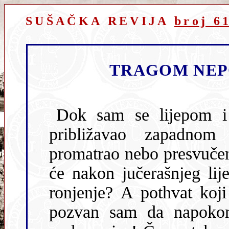
SUŠAČKA REVIJA
broj 6
TRAGOM NEP
Dok sam se lijepom i 
približavao zapadnom predgrađu Pule, zabrinuto s
promatrao nebo presvučeno si
će nakon jučerašnjeg lije
ronjenje? A pothvat koji
pozvan sam da napokon zaronim na pravu olupinu jedne