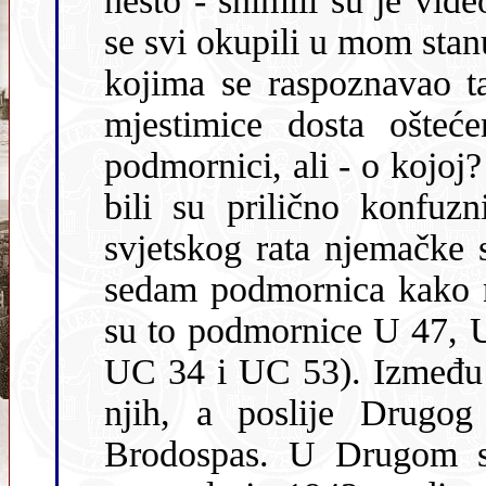
nešto - snimili su je vi
se svi okupili u mom stanu i pregledavali snimljene kadrove na
kojima se raspoznavao tamni čelični trup okruglo
mjestimice dosta oštećen. 
podmornici, ali - o kojoj
bili su prilično konfuzni. Naime, na samom kraju Prvoga
svjetskog rata njemačke su posade same potopile ispre
sedam podmornica kako ne bi pale u
su to podmornice U 47, 
UC 34 i UC 53). Između dva rata Talijani su izvadili neke od
njih, a poslije Drugog svjetskog rata neke je izvadio i
Brodospas. U Drugom svjetskom 