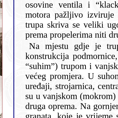
osovine ventila i “klac
motora pažljivo izviruje veliki hlap, a u cijevi nedaleko od
trupa skriva se veliki ugor. Nismo vidjeli osovine koje vode
Na mjestu gdje je trup presječen, prepoznaje se osobita
konstrukcija podmornice, s posve okruglim unutrašnjim (tz
“suhim”) trupom i vanjskim “mo
većeg promjera. U suhom 
uređaji, strojarnica, cent
su u vanjskom (mokrom) trupu bili smješteni balastni tankovi i
druga oprema. Na gornjem dijelu trupa naišli smo na nek
granata, koje je vrijeme slijepilo za podl