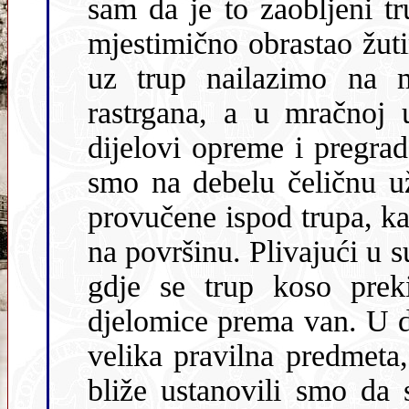
sam da je to zaobljeni trup podmornice. Djelomice gl
mjestimično obrastao žutim i naranča
uz trup nailazimo na m
rastrgana, a u mračnoj u
dijelovi opreme i pregrade. Obišavši drugu stranu trupa naišli
smo na debelu čeličnu užad s omčama na kraju k
provučene ispod trupa, kao da je
na površinu. Plivajući u 
gdje se trup koso preki
djelomice prema van. U donjem dijelu trupa zamjećujemo dva
velika pravilna predmeta, postavljena jed
bliže ustanovili smo da se 