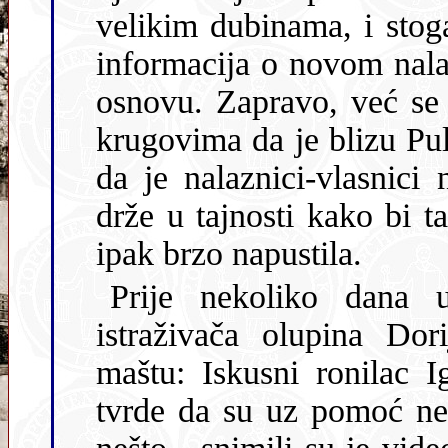
velikim dubinama, i stoga su dugo ostajala tajnom.
informacija o novom nalazu bliz
osnovu. Zapravo, već se 
krugovima da je blizu Pu
da je nalaznici-vlasnici nekog ronilačkog centra ljubomorno
drže u tajnosti kako bi tamo vodili “svoje” goste. Sreća ih je
ipak brzo napustila.
Prije nekoliko dana u
istraživača olupina Dorijana Mohorovića zapalio je moju
maštu: Iskusni ronilac Igor Jelić iz
tvrde da su uz pomoć neko