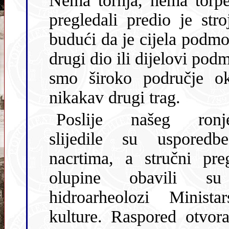
Nema tornja, nema torpe
pregledali predio je str
budući da je cijela podmornica dužine oko 60 metara, znači da
drugi dio ili dijelovi podmornice leže negdje drugdje! Pretražili
smo široko područje oko podmorni
nikakav drugi trag.
Poslije našeg ronje
slijedile su usporedb
nacrtima, a stručni pre
olupine obavili s
hidroarheolozi Ministar
kulture. Raspored otvor