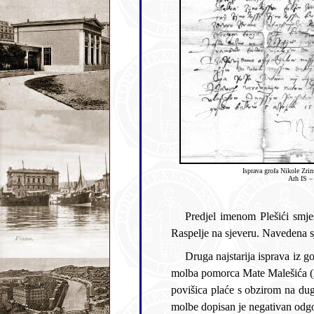
Isprava grofa Nikole Zri
Arh IS –
Predjel imenom Plešići smješten je u Kostreni S
Raspelje na sj
Druga najstarija isprava iz godine 1661. odnosi se na kostrenskog pomorca koji je plovio na brodovima grofa Petra Zrinskoga. To je
molba pomorca Mate Malešića (
povišica plaće s obzirom na dugogodišnju plovidbu na brodovima (tartanama,
molbe dopisan je negativan odgo