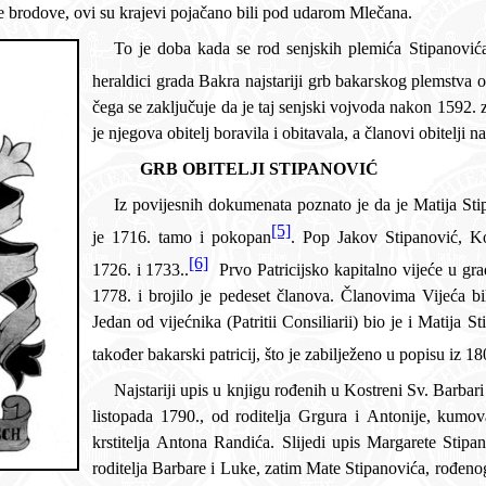
pomagali im i popravljali njihove brodove, ovi su krajevi pojačano bili pod udarom Mlečana.
To je doba kada se rod senjskih plemića Stipanovića naselio u Bakru i Kostreni. U
čega se zaključuje da je taj senjski vojvoda nakon 1592. zasigurno posjećiva
je njegova obitelj bora
GRB OBITELJI STIPANOVIĆ
Iz povijesnih dokumenata poznato je da je Matija Stipanović bio sudac u Bakru te da
[5]
je 1716. tamo i pokopan
. Pop Jakov Stipanović, Kostrenjanin, spominje se godine
[6]
1726. i 1733..
Prvo Patricijsko
kapitalno vijeće u gradu Bakru ustrojeno je 5. 
1778. i brojilo je pedeset članova. Članovima Vijeća bili su isključivo gradski plemići.
Jedan od vijećnika (Patritii Consiliarii) bio je i Matija Stipanović. Josip Stipanović bio je
također bakarski patricij, što je zabilježeno u popisu iz 
Najstariji upis u knjigu rođenih u Kostreni Sv. Barbari onaj je Toma 
listopada 1790., od roditelja Grgura i Antonije, kumova Grgura i Lucije Stipanović
krstitelja Antona Randića. Slijedi upis Margarete Stipanović rođene 6. srpnja 1797. od
roditelja Barbare i Luke, zatim Mate Stipanovića, rođenog 4. srpnja 1798. roditelja Mata i