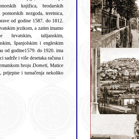
a pomorskih nezgoda, teretnica,
isprave od godine 1587. do 1812.
m, a zatim imamo
ne hrvatskim, talijanskim,
 od godine1579. do 1920. ima
e isprava i dvadesetak isprava s njihovim tumačenjima objavljene su u tematskom broju
Dometi
, Matice