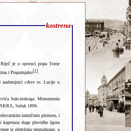
kostrena
 Riječ je o oporuci popa Tome
[1]
rkvu sv. Martina i ostala imanja u Martinšćici, te zemlju u Mavrincima i Praputnjaku
.
tski jezik i objavljene u knjizi Ivana Kukuljevića Sakcinskoga:
Monumenta
i za POVIEST GRADA BAKRA, Sušak 1896.