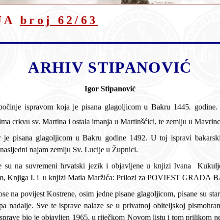
JA
broj 62/63
ARHIV STIPANOVIĆ
Igor Stipanović
počinje ispravom koja je pisana glagoljicom u Bakru
1445
.
godine.
Partinića koji ostavlja nasljednicima c
Kostreni daju vlahu Smoljanu u nasljedni najam zemlju Sv. Lucije u Župnici.
Ove dvije isprave prevedene su na suvremeni hrva
lum,
Knjiga I. i u knjizi
Matia Maržića: Priloz
e, osim jedne pisane glagoljicom, pisane su starohrvatskim latiničnim pismom, i