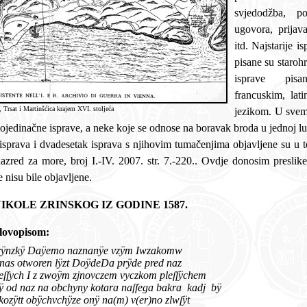
svjedodžba, pomorskih knjižica, brodarskih
ugovora, prijav
itd. Najstarije 
pisane su starohrvatskim jeziko
isprave pisa
francuskim, latinskim, španjolskim i engleskim
, Trsat i Martinšćica krajem XVI. stoljeća
jezikom. U svemu
 koje se odnose na boravak broda u jednoj luci sadrže i više desetaka računa i
lučkih isprava. Sve ove regest
e i tumačenja nekoliko
e nisu bile objavljene.
ISPRAVA GROFA NIKOLE ZRINSKOG IZ GODINE 1587.
jepis isprave izvornim slovopisom:
lous Zrÿnzkÿ Daÿemo naznanÿe vzÿm Iwzakomw
pred kÿh ov nas otworen lÿzt DoÿdeDa prÿde pred naz
ch I z zwoÿm zjnovczem
vyczkom
pleſſÿchem
ÿ od naz
na
obchyny kotara naſſega bakra kadj bÿ
tt obÿchvchÿze onÿ na(m)
v(er)no
zlwſÿt