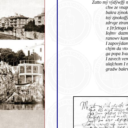
Zatto mÿ vÿdÿwſſÿ n
chw ze vnaprÿdak
bakra zÿnokoſſw 
toÿ zjnokoſſÿ zjn
zdrvge ztrane [z]
z [tr]etoga kra
Ioſmv dazmo on [k
ranowv kamve vza
I zapovÿdamo ofy
chÿm da vtom na
ga popa Ivana nÿ
I zavech verovan
ulaſchom I naſſ
gradw bakrw 5.