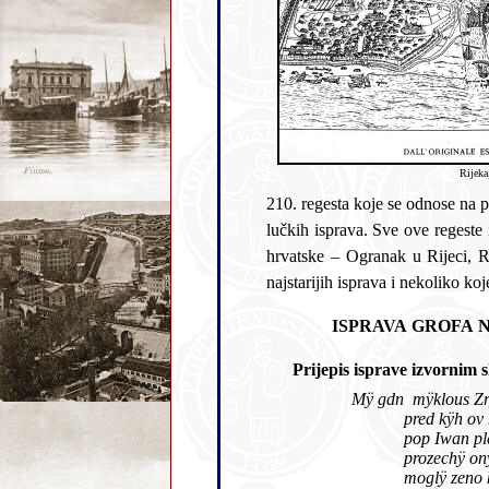
Rijeka
210. regesta koje se odnose na pojedinačne isprave, a neke
hrvatske – Ogranak u Rijeci, Razred za more, broj I.-IV. 2007. str. 7.-220.. Ovdje donosim preslike, prijepis
najstarijih isprava i nekoliko koj
Pri
Mÿ gdn mÿk
pop Iwan pleſſy
prozechÿ
on
moglÿ zeno kozÿ