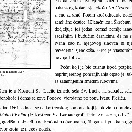
Nikola Zrinski za vjernu službu dodjeljuje im u planinskom predjelu
bakarskog kotara sjenokošu
Na Grabrov
sijeno za grad. Potom grof određuje položaj sjenokoše u odnosu na druge
zemljišne čestice: [Z]atačnjicu i Škrebutnjak, te im uz navedenu sjenokošu
dodjeljuje još jedan komad zemlje iznad Tavaranova. Grof zapovijeda
sadašnjim i budućim časnicima da ne smiju ometati imenova
Ivana kao ni njegovog sinovca ni njegove nas
navedenih sjenokoša. Grof je vlastoručn
travnja 1587..
Pečat koji je bio otisnut ispod potpisa grofa tijekom mnogih stoljeća i
nskog iz godine 1587.
neprimjerenog pohranjivanja otpao je, ta
 KsB
sa zatamnjenim smeđim rubovima.
v. Lucije između sela Sv. Lucija na zapadu, sela Rožmanići na istoku i predjela
everu. Navedena sjenokoša i danas se zove Popovo, vjerojatno po popu Ivanu Plešiću.
Matto Picolino
) iz Kostrene Sv. Barbare grofu Petru Zrinskom, od 27. listopada 1661. U m
 filugama i pulakama) grofa Petra Zrinskog. Na poleđini
vor grofa, te njegov potpis.