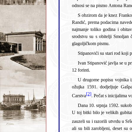
S obzirom da je knez Frankopan umro 1579. pretpostaviti je da je ovo pismo moralo nastati prije te godine. Iz činjenice da je Anton
Randić, prema podacima navedenim u pismu, služio dvanaest godina na brodovima kneza Frankopana, može se zaključiti da je on već
najmanje toliko godina i obitavao u Kostreni. Obitelj Randić je inače u obiteljskom srodstvu s obitelji Stipanović, a ob
srodstvu su s obitelji Smoljan čiji su članovi naselili prostore Kostrene već davne god
glagoljičkom pismu.
Ivan Stipanović javlja se u prvome popisu senjske vojne posade iz godine 1540., gdje je zabilježeno da mjesečno na ime plaće prima
12 forinti.
U drugome popisu vojnika iz 1551. javlja se ime Mikule Stipanovića, nižeg časnika austrijske vojske. Car Rudolf II. u Pragu, 15
ožujka 1591. dodjeljuje Gašparu (Kasparu) Stipanoviću, sinu vojvode Mihovila Stipanovića, titulu plemića Svetoga Rimskoga
[2]
Carstva
Dana 10. srpnja 1592. sukobljavaju se uskoci u blizini Bakra s mletačkom kopnenom vojskom pod vodstvom zapovjednika Tiepola.
U toj bitki bilo je velikih gubitaka na obje strane. Prema nekim podatcima Mlečani su tada zauzeli i opljačkali Bakar, a prema drugim
ali su bili zarobljeni, deset su objesili Mlečani. Slijedila je osveta g