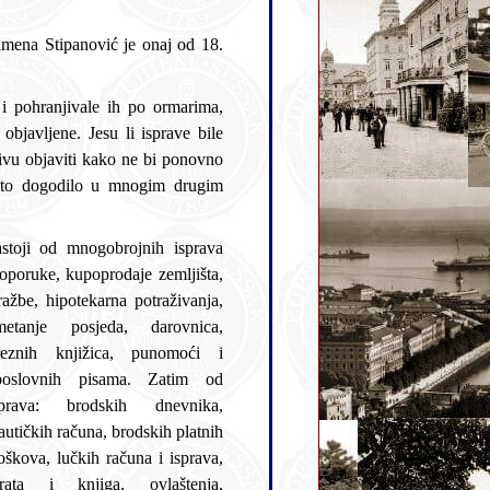
stoji od mnogobrojnih isprava
prodaje zemljišta,
ažbe, hipotekarna potraživanja,
reznih knjižica, punomoći i
 poslovnih pisama. Zatim od
prava: brodskih dnevnika,
autičkih računa, brodskih platnih
računa i isprava,
rata i knjiga, ovlaštenja,