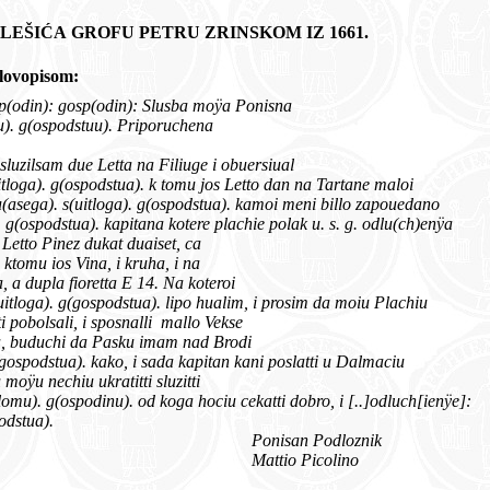
MOLBA MATE MALEŠIĆA GROFU PETRU ZRINSKOM IZ 1661.
im slovopisom:
ni i Presuitli gosp(odin): gosp(odin): Slusba moÿa Ponisna
u). g(ospodstuu). Priporuchena
. sluzilsam due Letta na Filiuge i obuersiual
zapouedi u(asega). s(uitloga). g(ospodstua). k tomu jos Letto dan na Tartane maloi
hodechi stergouinami u(asega). s(uitloga). g(ospodstua). kamoi meni billo zapouedano
od u(asega). s(uitloga). g(ospodstua). kapitana kotere plachie polak u. s. g. odlu(ch)enÿa
 Letto Pinez dukat duaiset, ca
 ktomu ios Vina, i kruha, i na
 a dupla fioretta
E 14. Na koteroi
konuencie u(asega). s(uitloga). g(gospodstua). lipo hualim, i prosim da moiu Plachiu
ti pobolsali, i sposnalli mallo Vekse
, buduchi da Pasku imam nad Brodi
u(asega). s(uitloga). g(gospodstua). kako, i sada kapitan kani poslatti u Dalmaciu
 moÿu nechiu ukratitti sluzitti
u suem u(asemu). s(uitlomu). g(ospodinu). od koga hociu cekatti dobro, i [..]odluch[ienÿe]:
odstua).
Ponisan Podloznik
Mattio Picolino