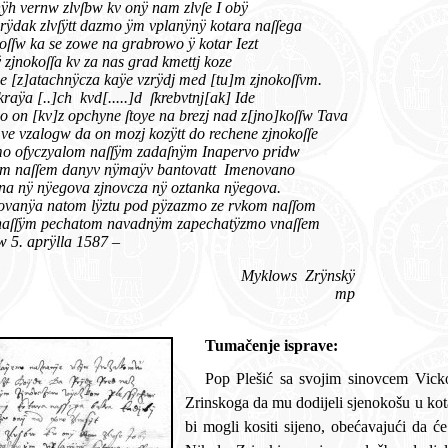
ÿh vernw zlvſbw kv onÿ nam zlvſe I obÿ
 zlvſÿtt dazmo ÿm vplanÿnÿ kotara naſſega
ka se zowe na grabrowo ÿ kotar Iezt
okoſſa kv za nas grad kmettj koze
atachnÿcza kaÿe vzrÿdj med [tu]m zjnokoſſvm.
ÿa [..]ch
kvd[.....]d
ſkrebvtnj[ak] Ide
v]z opchyne ſtoye na brezj nad z[jno]koſſw Tava
logw da on mozj kozÿtt do rechene zjnokoſſe
czyalom naſſÿm zadaſnÿm Inapervo pridw
ſſem danyv nÿmaÿv bantovatt Imenovano
 nÿegova zjnovcza nÿ oztanka nÿegova.
ÿa natom lÿztu pod pÿzazmo ze rvkom naſſom
ÿm pechatom navadnÿm zapechatÿzmo vnaſſem
 aprÿlla 1587 –
Myklows Zrÿnskÿ
mp
Tumačenje isprave:
Pop Plešić sa svojim sinovcem Vickom Plešićem moli grofa Nikolu
Zrinskoga da mu dodijeli sjenokošu u kotaru njihovoga grada Bakra, gdje
bi mogli kositi sijeno, obećavajući da će mu i dalje vjerno služiti. Grof