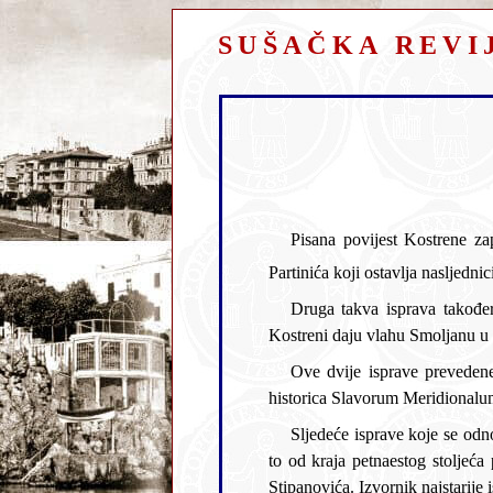
SUŠAČKA REVI
Pisana povijest Kostrene za
Druga takva isprava također je pisana glagoljicom u Bakru godine 1492. U toj ispravi bakarski nadstojnici crkve sv. Lucije u
historica Slavorum Meridiona
Sljedeće isprave koje se odnose na povijest Kostren
to od kraja petnaestog stoljeća pa nadalje. Sve te isprave nalaze se u privatnoj obiteljskoj pismohrani kapetana duge plovidbe Igora
Stipanovića. Izvornik najstarije isprave bio je objavljen 1965. u riječkom Novom listu i tom prilikom nestaje iz obiteljske pismohrane, a