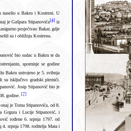
[4]
heraldici grada Bakra najstariji grb bakarskog plemstva onaj je Gašpara Stipanovića
iz
o Bakar, gdje
vila i obitavala, a članovi obitelji naselili su i obližnju Kostrenu.
svibnja
[7]
1808. godine.
Stipanovića, od 8.
, i