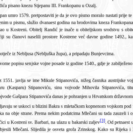
odnosi se na pismo Antona Randića pisano knezu Stjepanu III. Frankopanu u Ozalj.
je obitelji u
ine 1492., kako je gore navedeno u drugom
Stipanovići su stari rod koji potječe iz Nebljusa (Nebljuška župa), a pripadaju Bunjevcima.
. Pečat s inicijalima vojvode Gašpara 
[3]
zauzeli su i razorili utvrdu u Sršćici u Kostreni sv. Barbari, na ulazu u bakarski zaljev
. Od
petnaest usk
rofa Zrinskog. Kako su Rijeka i Bakar uskocima davali utočište,