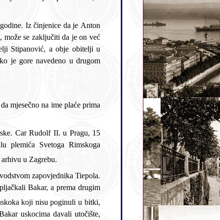
Stipanovića danas je pohranjen u Hrvatskom državnom arhivu u Zagrebu.
oka koji nisu poginuli u bitki,