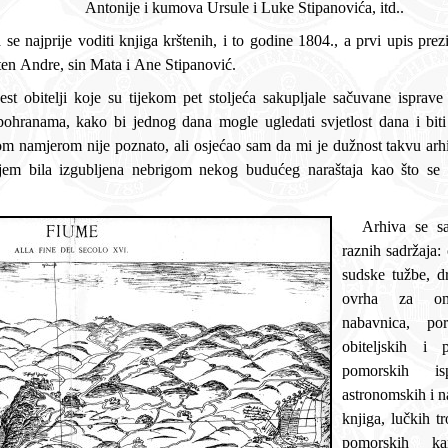
Antonije i kumova Ursule i Luke Stipanovića, itd..
odine kada je kršten Andre, sin Mata i Ane Stipanović.
užnost takvu arhivu objaviti kako ne bi ponovno
igom nekog budućeg naraštaja kao što se to dogodilo u mnogim drugim
Arhiva se sa
raznih sadržaja: oporuke, kupo
sudske tužbe, dr
ovrha za ometanje posjeda, darovnica,
nabavnica, po
obiteljskih i
pomorskih is
astronomskih i n
knjiga, lučkih troškova, lučkih 
pomorskih ka