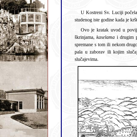
U Kostreni Sv. Luciji počela se najprije voditi knjiga krštenih, i to godine 1804., a prvi upis prezimena Stipanović je onaj od 18.
studenog iste g
Ovo je kratak uvod u povijest obitelji koje su tijekom pet stoljeća sakupljale sačuvane isprave i pohranjivale ih po ormarima,
škrinjama,
kaselama
i drugim pohranama, kako bi jednog dana mogle ugledati svjetlost dana i biti objavljene. Jesu li isprave bile
spremane s tom ili nekom drugom namjerom nije poznato, ali osjećao sam da mi je d
pala u zaborav ili kojim slučajem bila izgubljena nebr
slučajevima.