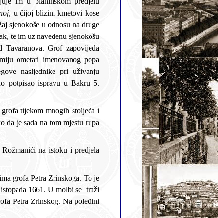
noj
, u čijoj blizini kmetovi kose
nog popa
ljednike pri uživanju
o potpisao ispravu u Bakru 5.
ko da je sada na tom mjestu rupa
olbi se traži