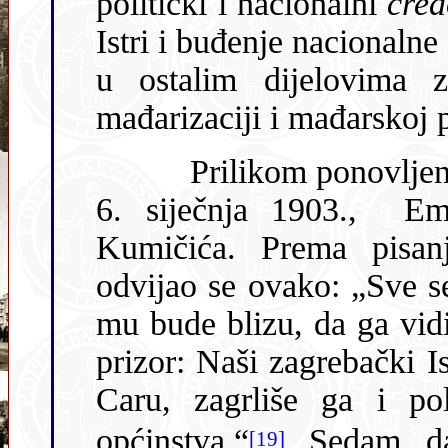
politički i nacionalni
cred
Istri i buđenje nacionalne svijesti zagrebačka javnost, kao i ona
u ostalim dijelovima zemlje, poistovjetil
mađarizaciji i mađarskoj p
Prilikom ponovlje
6. siječnja 1903., Emin je posljednji put sreo Eugena
Kumičića. Prema pisa
odvijao se ovako: „Sve se gura
mu bude blizu, da ga vidi
prizor: Naši zagrebački I
Caru, zagrliše ga i poljubiše uz burne klicaje i pljesak
općinstva.“
Sedam da
[19]