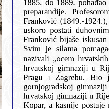
1885. do 1889. pohađao je hr
preparandije. Profesorom
Franković (1849.-1924.)
uskoro postati duhovnim vođom, mentorom i dobrotvorom.
Franković bijaše iskusan pedagog i veliki
Svim je silama pomagao 
nazivali „ocem hrvatskih 
hrvatskoj gimnaziji u Rijeci, a filozofski faku
Pragu i Zagrebu. Bio je g
gornjogradskoj gimnaziji
hrvatskoj gimnaziji u Rij
Kopar, a kasnije postaje ravnateljem hrvatske učiteljske škole