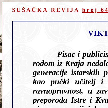
SUŠAČKA REVIJA
broj 6
VIK
Pisac i publici
rodom iz Kraja nedaleko Lovrana, pripadnik
generacije istarskih prepo
kao pučki učitelj i
ravnopravnost, u završnoj etapi hrvatskog narodnog
preporoda Istre i Kvarnerskih