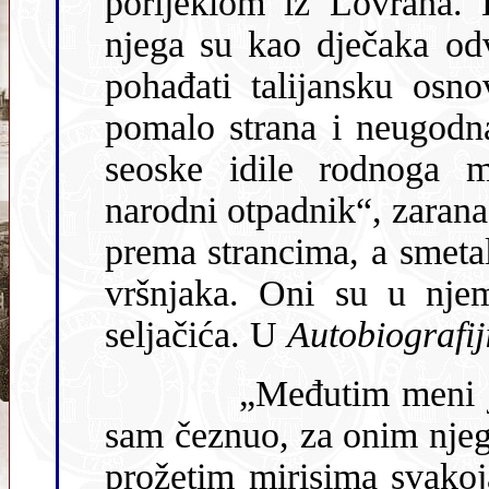
porijeklom iz Lovrana. 
njega su kao dječaka odveli kod bake u Lovran, gdje će on
pohađati talijansku osnovnu školu. Gradska sredina bila je
pomalo strana i neugodna budući da s
seoske idile rodnoga mu m
narodni otpadnik“, zarana 
prema strancima, a smetala mu je i bahatost njegovih školskih
vršnja
seljačića. U
Autobiografij
„Međutim meni je najprijatnije bilo u Kraju. Za njim
sam čeznuo, za onim njegovim čudesnim svijetlom, za zrakom
prožetim mirisima svakojakih trava i cvij