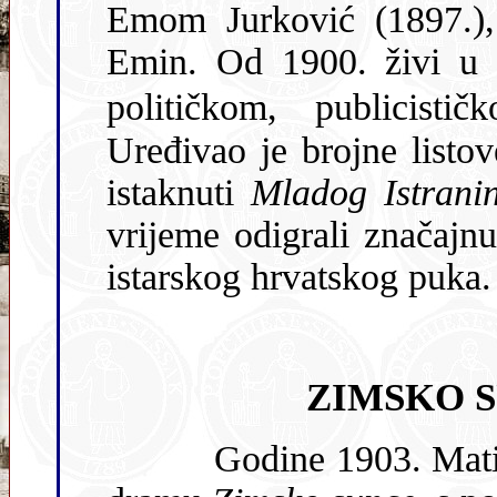
Emom Jurković (1897.), dodaje svo
Emin. Od 1900. živi u O
političkom, publicisti
Uređivao je brojne listove 
istaknuti
Mladog Istran
vrijeme odigrali značajn
istarskog hrvatskog puka.
ZIMSKO 
Godine 1903. Matic