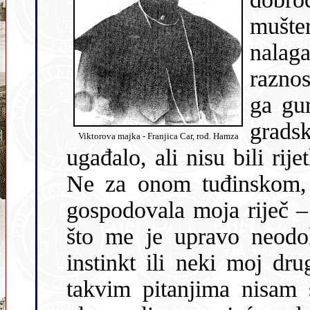
mušte
nalagali. 
raznos
ga gurao ili prema 
grads
Viktorova majka - Franjica Car, rođ. Hamza
ugađalo, ali nisu bili rijetki trenuci, kad sam žalio za školom.
Ne za onom tuđinskom, već za nekom drugom, 
gospodovala moja riječ – ona hrv
što me je upravo neodol
instinkt ili neki moj dru
takvim pitanjima nisam sebi u onim mlađim danima lomio