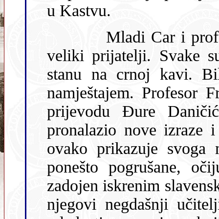
u Kastvu.
Mladi Car i profesor Franković postali su vremenom
veliki prijatelji. Svake su se nedjelje sastajali u učitelj
stanu na crnoj kavi. Bila je to ma
namještajem. Profesor F
prijevodu Đure Daniči
ovako prikazuje svoga mentora: „U m
ponešto pogrušane, očij
zadojen iskrenim slavensk
njegovi negdašnji učitelji – stari romantični Ilirci. U prvoj