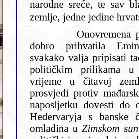
narodne sreće, te sav blažen i uznesen pasti na 
zemlje, jedne jedine hrva
Onovremena publika izuzetno je
dobro prihvatila Emi
svakako valja pripisati tadašnjim društveno-
političkim prilikama 
vrijeme u čitavoj zemlj
prosvjedi protiv mađarske po
naposljetku dovesti do 
Hedervaryja s banske časti. Nap
omladina u
Zimskom su