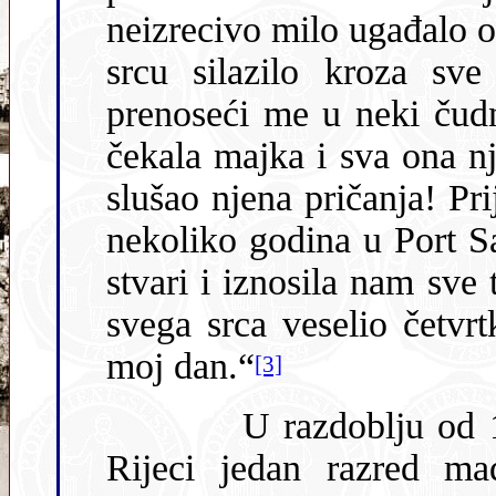
neizrecivo milo ugađalo oku 
srcu silazilo kroza sve
prenoseći me u neki čudni, začarani svijet. Pa u Kraju me je
čekala majka i sva ona njena dobrota. S kolikim sa
slušao njena pričanja! Prije no sam
nekoliko godina u Port Sa
stvari i iznosila nam sve 
svega srca veselio četvrtku, školskom prazniku, jer je to bio
moj dan.“
[3]
U razdoblju od 1880. do 1881. godine pohađao je u
Rijeci jedan razred mađarske gimnazije, k