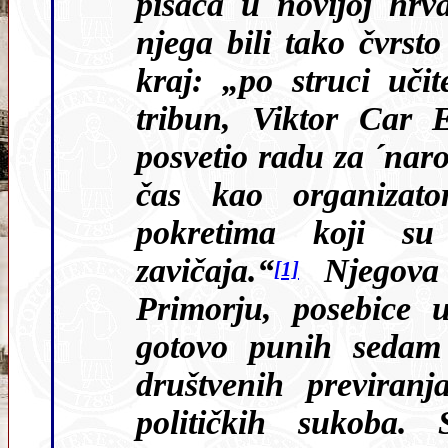
pisaca u novijoj hrva
njega bili tako čvrsto i neposredno povezani uz rodni
kraj: „po struci učitelj, a po vokaciji p
tribun, Viktor Car Emi
posvetio radu za ´naro
čas kao organizator otpora svim protunarodnim
pokretima koji su ug
zavičaja.“
Njegova duhovna prisutnost u Istri i
[1]
Primorju, posebice u Opat
gotovo punih sedam d
društvenih previranja, međunacionalnih napetosti i
političkih sukoba. Stoje