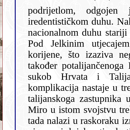
podrijetlom, odgojen je u talijanskim
iredentističkom duhu. Nakon m
nacionalnom duhu stariji
Pod Jelkinim utjecajem Kamilo počinje istraživati svoje
korijene, što izaziva negodovanje njegova prijatelja Berta,
također potalijančenoga Hrvata. 
sukob Hrvata i Talij
komplikacija nastaje u t
talijanskoga zastupnika u Porečkom saboru, dok Jelkin brat
Miro u istom svojstvu treba sastupati istarske Hrvate. J
tada nalazi u raskoraku između muža