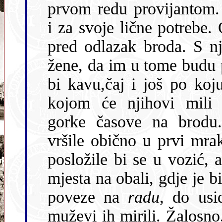
prvom redu provijantom.
i za svoje lične potrebe. Osob
pred odlazak broda. S nj
žene, da im u tome budu pri ruci. Oda
bi kavu,čaj i još po koj
kojom će njihovi mili zaslađivati svoj
gorke časove na brodu
vršile obično u prvi mrak. Kupljene stvari
posložile bi se u vozić, a na 
mjesta na obali, gdje je 
poveze na
radu
, do usi
muževi ih mirili. Žalosno, pomalo i čudno činilo mi se sve to.