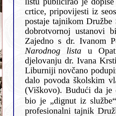
listu publicirao je dopis
crtice, pripovijesti iz seoskog života i putopise. Godine 1895.
postaje tajnikom Družbe Sv. Ćirila i Metoda za Istru. Ovoj se
dobrotvornoj ustanovi bio svojski i vrlo
Narodnog lista
u Opatij
djelovanju dr. Ivana Krst
Liburniji novčano podupirali talijanaši i austrijska vlada. To je
dalo povoda školskim vlastima da ga premjeste u Sv. Matej
(Viškovo). Budući da je odbio prihvat
bio je „dignut iz službe“
profesionalni tajnik Družbe Sv. Ćirila i Metoda. Oženivši se