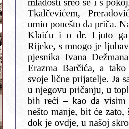
mladosti sreo se i s pokojim od najstarijih: s Gajem, Veberom-
Tkalčevićem, Preradovićem, Mažuranićem…O
umio ponešto da priča. Najviše
Klaiću i o dr. Ljuto ga
Rijeke, s mnogo je ljubavi spominjao njezinog prerano umrlog
pjesnika Ivana Dežmana. Uvelike je cijenio riječkog b
Erazma Barčića, a tako i naše n
svoje lične prijatelje. Ja sa
u njegovu pričanju, u top
bih reći – kao da visim o svakoj njegovoj riječi. U razredu
nešto manje, bit će zato, što je u školi moj profesor predavao,
dok je ovdje, u našoj skr