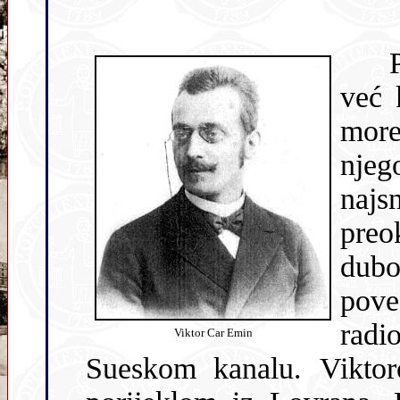
Potekavši iz stare pomoračke obitelji,
već ka
more
nje
na
preo
duboko poštovanje, te s n
pove
radio kao strojar i ložač u Port-S
Viktor Car Emin
Sueskom kanalu. Viktorova maj