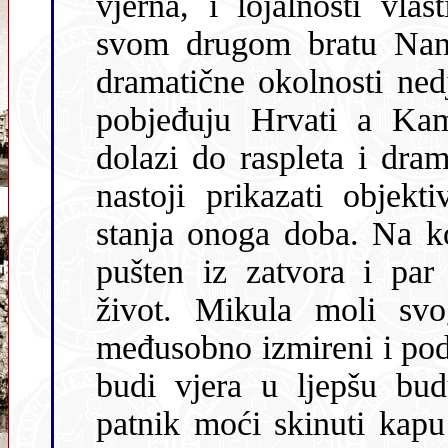
vjerna, i lojalnosti vlastit
svom drugom bratu Nand
dramatične okolnosti nedjeljnih političkih izbora, nakon čega
pobjeđuju Hrvati a Kamilo biva uhićen. U četv
dolazi do raspleta i dramatskog
nastoji prikazati objekt
stanja onoga doba. Na k
pušten iz zatvora i par ponovno može nastaviti zajednički
život. Mikula moli svoga sina za op
međusobno izmireni i pod
budi vjera u ljepšu bud
patnik moći skinuti kapu i pokloniti se pred veličinom svoje