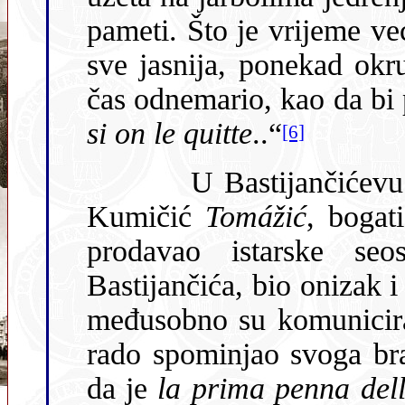
pameti. Što je vrijeme većma o
sve jasnija, ponekad okr
čas odnemario, kao da b
si on le quitte
..“
[6]
U Bastijančićevu trgovinu redovito je navraćao Toma
Kumičić
Tomážić
, bogati trgovac iz Brseča, koji je u Rijeci
prodavao istarske seoske proi
Bastijančića, bio onizak 
međusobno su komunicira
rado spominjao svoga brata profesora, za kojega bi znao reći
da je