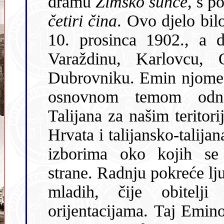
dramu
Zimsko sunce
, s 
četiri čina
. Ovo djelo bi
10. prosinca 1902., a do kraja iduće godine i u Sušaku,
Varaždinu, Karlovcu, Osijeku, Trstu, Lo
Dubrovniku. Emin njome započi
osnovnom temom odnar
Talijana za našim terit
Hrvata i talijansko-talijanaškog
izborima oko kojih se s
strane. Radnju pokreće ljubavna fabula, a protagonisti su dvoje
mladih, čije obitelji pripadaju različitim nacionaln
orijentacijama. Taj Eminov drams