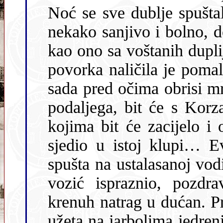
Noć se sve dublje spuštala, vjetar kroz konoplje zviždao, sve
nekako sanjivo i bolno, dok je s plinskih ferala sv
kao ono sa voštanih duplijera na sp
povorka naličila je pom
sada pred očima obrisi mr
podaljega, bit će s Korza, odjekivali su glasovi djece, među
kojima bit će zacijelo i onih, s kojima sam l
sjedio u istoj klupi… Evo
spušta na ustalasanoj vod
vozić ispraznio, pozdravih i turajući svoja prazna kolica
krenuh natrag u dućan. Pratio me plač mornarskih žena i fijuk
užeta na jarbolima jedrenjaka. Ta mi slika n