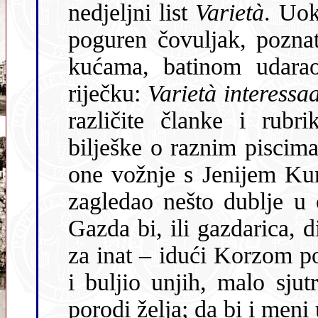
nedjeljni list
Varietà
. Uok
poguren čovuljak, pozna
kućama, batinom udarao po vratima i vikao rastežući po
riječku:
Varietà int
različite članke i rubrike donosio i kratke pripovi
bilješke o raznim piscima. I to sam ra
one vožnje s Jenijem Kumič
zagledao nešto dublje u o
Gazda bi, ili gazdarica, digli glas i – gotova pjesma! A ja kao
za inat – idući Korzom po poslu, stao bih pred izlogom knjiga
i buljio unjih, malo sjutra – dok se je
porodi želja; da bi i meni 