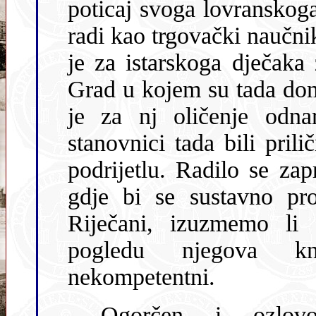
poticaj svoga lovranskoga učite
radi kao trgovački naučni
je za istarskoga dječaka značio bolno odvajanje od zavičaja.
Grad u kojem su tada dominirali talijanski i mađarski jezik bio
je za nj oličenje odnarođene nacionalne sr
stanovnici tada bili prilično
podrijetlu. Radilo se za
gdje bi se sustavno proučavao hrvatski jezik, tako da su
Riječani, izuzmemo li domaće čakavsko narječje, bili u
pogledu njegova knjiže
nekompetentni.
Ogorčen i ozlovo