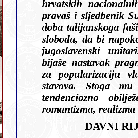
hrvatskih nacionaln
pravaš i sljedbenik Supilovih političkih ideja, potom u
doba talijanskoga fašizma nastavlja borbu 
slobodu, da bi napokon
jugoslavenski unitar
bijaše nastavak pragmatičnoga rada, moćno sredstvo
za popularizaciju vlastitih i
stavova. Stoga mu 
tendenciozno obilj
DAVNI RI