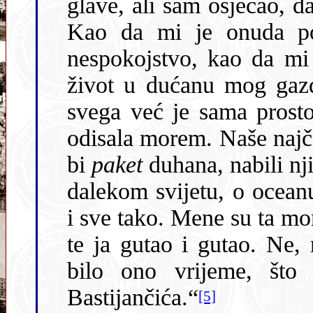
glave, ali sam osjećao, da mi dolje oko 
Kao da mi je onuda pol
nespokojstvo, kao da mi 
život u dućanu mog gazde bio bez svake privlačivosti. Prije
svega već je sama prostorija – moglo b
odisala morem. Naše najčešće mušt
bi
paket
duhana, nabili njime lule, 
dalekom svijetu, o ocea
i sve tako. Mene su ta mornarska ćaskanja interesirala sve više,
te ja gutao i gutao. Ne, ni pusto ni beskorisno nije za mene
bilo ono vrijeme, što sam ga proveo
Bastijančića.“
[5]