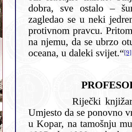
dobra, sve ostalo – šu
zagledao se u neki jedren
protivnom pravcu. Pritom bi mi se misli privezale na mornare
na njemu, da se ubrzo otud otrgnu i polete nekud dalje,
oceana, u daleki svijet.“
[9]
PROFESO
Riječki knjižar Polonio-Balbi nije se više oglasio.
Umjesto da se ponovno vrati u Rijeku, Car-Emin je tako otišao
u Kopar, na tamošnju mušku učiteljsku