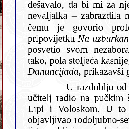
dešavalo, da bi mi za njegova pr
nevaljalka – zabrazdila
čemu je govorio prof
pripovijetku
Na uzburka
posvetio svom nezaborav
tako, pola stoljeća kasnije
Danuncijada
, prikazavši
U razdoblju od 1889. do 1900. godine Emin je kao
učitelj radio na pučkim školama u Sovinjak
Lipi i Voloskom. U t
objavljivao rodoljubno-se