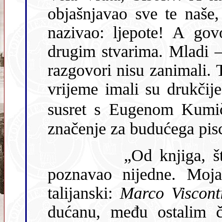
objašnjavao sve te naše,
nazivao: ljepote! A govorili su – bolje reći – šaputali i o
drugim stvarima. Mladi – tek vjenčani! Mene pak o
razgovori nisu zanimali. Trinaestogod
vrijeme imali su drukčije 
susret s Eugenom Kumi
značenje za budućega pis
„Od knjiga, što ih je bio napisao do tada, nisam
poznavao nijedne. Moja dotadašnja le
talijanski:
Marco Viscont
dućanu, među ostalim časo