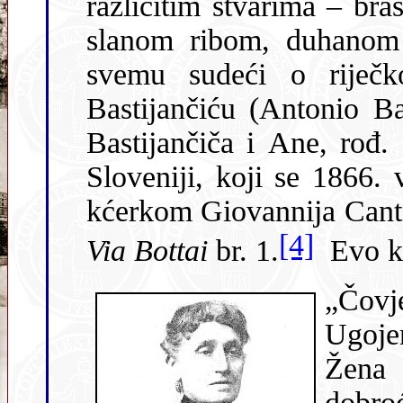
različitim stvarima – brašno
slanom ribom, duhanom 
svemu sudeći o riječkom trgovcu i posjedniku Antonu
Bastijančiću (Antonio Bastiancich, 1843.-1
Bastijančiča i Ane, rođ. Sadn
Sloveniji, koji se 1866
kćerkom Giovannija
[4]
Via Bottai
br. 1.
Evo k
„Čovj
Ugojen,
Žena 
dobroćud