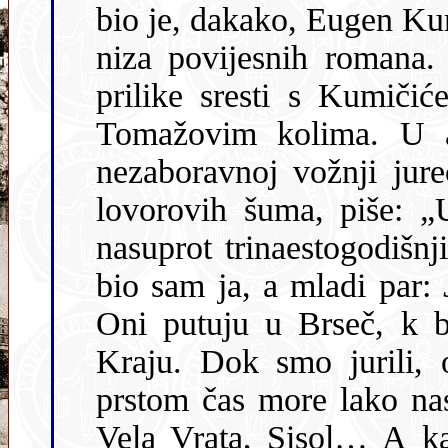
bio je, dakako, Eugen Ku
niza povijesnih romana. Mla
prilike sresti s Kumič
Tomažovim kolima. U autobiografskim zapisima on o toj
nezaboravnoj vožnji jurećim kolima, koja su prolaz
lovorovih šuma, piše: „U koli
nasuprot trinaestogodišnj
bio sam ja, a mladi par:
Oni putuju u Brseč, k bratu Tomažu, a mene će iskrcati u
Kraju. Dok smo jurili, on joj je – sjeća
prstom čas more lako nasršen
Vela Vrata, Sisol… A kak