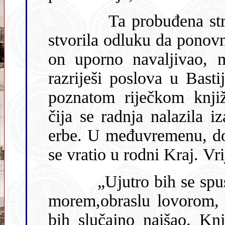
Ta probuđena strast za knjigama u malom je Viktoru
stvorila odluku da ponovno promijeni zanimanje. Nakon 
on uporno navaljivao, majka je
razriješi poslova u Basti
poznatom riječkom knjiž
čija se radnja nalazila iza Gradskoga tornja, na Piazza delle
erbe. U međuvremenu, dok je čekao da ga knjižar 
„Ujutro bih se spustio na Kuk, malenu ravan strmo nad
morem,obraslu lovorom, i tu bih ležeći čitao knjige, na 
bih slučajno naišao. Knjige, dakako ta