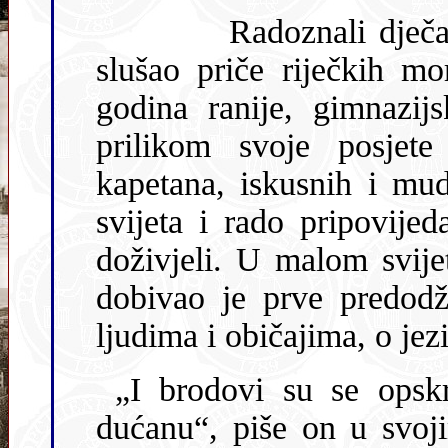
Radoznali dječak rado je i s velikim oduševljenjem
slušao priče riječkih mornara. Podjednako tako, dvadesetak
godina ranije, gimnazijski profe
prilikom svoje posjete 
kapetana, iskusnih i mud
svijeta i rado pripovijedali o onome što su u svome životu
doživjeli. U malom svijetu Bastijančićeve trgovine Ca
dobivao je prve predodžbe o
ljudima i običajima, o jez
„I brodovi su se opskrbljivali u našem
dućanu“, piše on u svoj