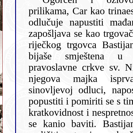
prilikama, Car kao trinaestogodišnji dječak
odlučuje napustiti mađa
zapošljava se kao trgovački šegrt u dućanu
riječkog trgovca Bastijan
bijaše smještena u blizini srpsko-
pravoslavne crkve sv. N
njegova majka isprva protivila toj
sinovljevoj odluci, napo
popustiti i pomiriti se s time. Činilo joj se, naime, da Viktorova
kratkovidnost i nespretnost nikako nije primjerena poslu kojim
se kanio baviti. Bastijančićeva trgovina bij