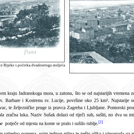
e Rijeke s početka dvadesetoga stoljeća
rski promet obavljao se u luci Baroš na vrhu Mrtvog kanala,
tanku. Prema prvome puk je tu
[2]
 za blago i kuće, a prema drugome potječe od mjesta na kome se pralo i sušilo rublje.