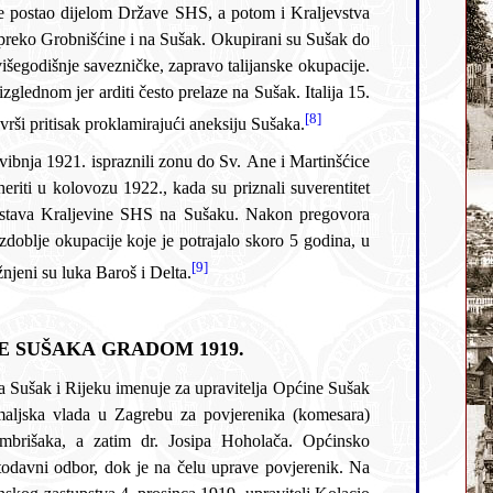
[8]
jskih poslova Trumbić to odbija, a 24. listopada vlada SHS, vrši pritisak proklamirajući aneksiju Sušaka.
[9]
ek Rimskim ugovorom od 27. siječnja 1924., tzv. paktom prijateljstva. Dana 24. veljače 1924. ispražnjeni su luka Baroš i Delta.
 SUŠAKA GRADOM 1919.
jeku imenuje za upravitelja Općine Sušak
da u Zagrebu za povjerenika (komesara)
a, a zatim dr. Josipa Hoholača. Općinsko
bor, dok je na čelu uprave povjerenik. Na