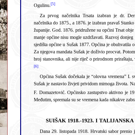
[5]
Ogulinu.
Za prvog načelnika Trsata izabran je dr. Derenčin. On obnaša dužnost
načelnika do 1875., a 1876. je izabran pravaš Stanko Lukanović, činovnik riječke
županije. God. 1876. pridružene su općini Trsat obje Kostrene i Draga, jer se kao
manje općine nisu mogle uzdržavati. Razvoj donjeg grada dovodi do premještaja
sjedišta općine u Sušak 1877. Općina je obuhvatila obalni prostor do Bakra i preuzela njegovu pomorsku i upravnu ulogu. Načelnik od 1887. do 1907. bio je Hinko vitez Bačić.
Za njegova mandata Sušak je doživio procvat. Potom načelnik postaje gospodarstvenik Đuro Ružić st. pa Andrija Sablić, Franjo Domazetović, Ante Sablić i Andrija Knez. Raste
[6]
Općina Sušak dočekala je “olovna vremena” I. svjetskog rata. Naizgled ništa se nije promijenilo. Osim odlaska ljudi na bojišnicu, nekih u emigraciju te zamiranja trgovine,
Sušak je nastavio živjeti prividom mirnoga života. Na čelu Kraljevskog sekretarijata vlade kao predstojnik kotara bio je 1914. dr. Konstantin Rojčević. Načelnik Sušaka bio je dr.
F. Domazetović. Općinsko zastupstvo aktivno je 19
Međutim,
SUIŠAK 1918.-1923. I TALIJANSK
Dana 29. listopada 1918. Hrvatski sabor prenio je svoje ovlasti na Narodno vijeće SHS, što se smatra početkom postojanja te državne tvorevine koja nije dobila f