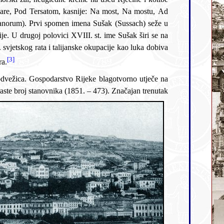
[3]
mora.