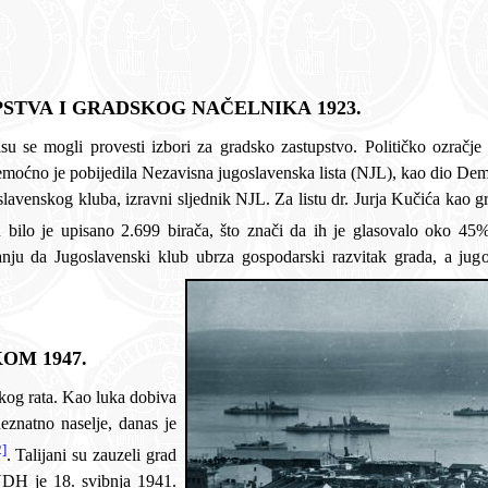
STVA I GRADSKOG NAČELNIKA 1923.
ka izborima
a, a jugoslavenskom politikom, koja se ne odriče hrvatstva,
OM 1947.
2]
. Talijani su zauzeli grad
bnja 1941.