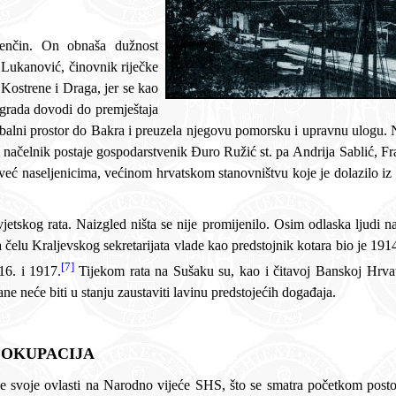
[7]
16. i 1917.
Tijekom rata na Sušaku su, kao i čitavoj Banskoj Hrvatskoj za razliku od Rijeke, zabranjeni javni skupovi.
 spremala su se vremena kada nikakve zabrane neće biti u stanju zaustaviti lavinu predstojećih događaja.
A OKUPACIJA
ormalno