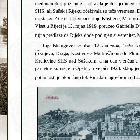
međunarodno priznanje i potrajala je do ujedinjenja sa Kraljevinom Srbijom u Kraljevstvo SHS 1. prosinca 1918. Sušak je postao dijelom Države SHS, a potom i Kraljevstva
SHS, ali Sušak i Rijeku očekivala su teža vremena. Dana 16. studenoga 1918. talijanska kopnena vojska ušla je u Rijeku, a preko Grobnišćine i na Sušak. Okupirani su Sušak do
mosta sv. Ane na Podvežici, obje Kostrene, Martinšćica, prostor do Škrljeva, a Grobnišćinom do Kastva. Započelo je do
Vlast u Rijeci je 12. rujna 1919. preuzeo Gabrielle D’Annunzio. Pronio se glas da će okupirati i Sušak. Mogućnost se činila izglednom jer arditi često prelaze na Sušak. Italija 15.
Rapallski ugovor potpisan 12. studenoga 1920. između Kraljevine SHS i Italije nije riješio pitanje Sušaka. Talijani su 9. svibnja 1921. ispraznili zonu do Sv. Ane i Martinšćice
(Škrljevo, Draga, Kostrene s Martinšćicom do Plumbuma i Grobinšćina do Orehovice). Tijekom pregovora u Santa Margheriti u kolovozu 1922., kada su priznali suverentitet
Kraljevine SHS nad Sušakom, a na dan vjenčanja kralja Aleksandra, okupacijske vlasti iznimno dopuštaj
paritetne komisije u Opatiji, u veljači 1923. sklopljen je sporazum o evakuaciji Sušaka, što se dogodilo 3. ožujka 1923. Razdoblje okupacij