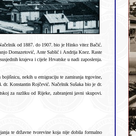
broj stanovnika, ali nije riječ o prirodnom priraštaju, već naseljenicima, većinom hrvatskom stanovništvu koje je dolazilo iz susjednih krajeva i cijele Hrvatske u nadi zaposlenja.