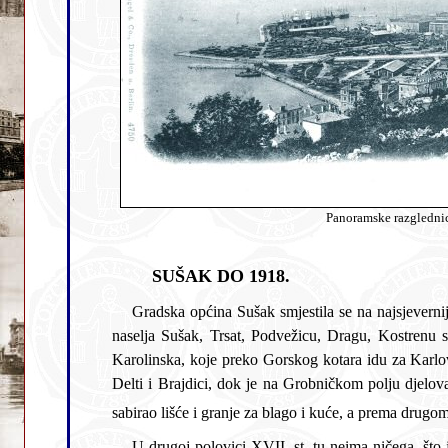
Panoramske razglednic
SUŠAK DO 1918.
Gradska općina Sušak smjestila se na najsjevernijem kraju Jadranskoga mora, u zatonu, što se od najstarijih vremena zove Kvarner, na lijevoj obali Rječine. Ona obuhvaća
naselja Sušak, Trsat, Podvežicu, Dragu, Kostrenu sv. Barbare i Kostrenu sv. Lucije, površine oko 25 km². Najstarije su sušačke prometnice ceste: Lujzinska, Dorotejska i
Karolinska, koje preko Gorskog kotara idu za Karlovac, te željezničke pruge iz pravca Zagreba i Ljubljane. Pomo
Delti i Brajdici, dok je na Grobničkom polju djelovala zračna luka. Naziv Sušak dolazi od riječi suh, sušiti, no dva su mišljenja o njegovu nas
sabirao lišće i granje
U drugoj polovici XVII. st. tu neima ničega, što je vrijedno pomena, osim jednog mlina te nešto ulika i vinograda uz morski žal, neugledne krčme na ušću Rječine i kolibe