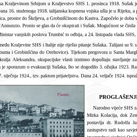
ba višegodišnje savezničke, zapravo talijanske okupacije.
rujna predlaže da Rijeka dođe pod njen suverenitet. Ministar van
u stavljanje zastava Kraljevine SHS na Sušaku. Nakon pregovora
e koje je potrajalo skoro 5 godina, u
potpunosti je okončano t
PROGLAŠENJE
Narodno vijeće SHS za Sušak i Ri
Mirka Kolacija, dok Zemaljska vla
postavlja dr. Rudolfa Jambrišak
zastupstvo radi kao savjetodavni od