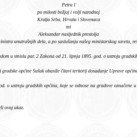
Petra I
po milosti božjoj i volji narodnoj
Kralja Srba, Hrvata i Slovenaca
mi
Aleksandar nasljednik prestolja
na predlog 
Općina Sušak proglašuje se gradom u smislu 
Teritorij gradske općine Sušak obasiže čitavi teritorij dosadanje Uprave opći
ši ovaj ukaz.
. god.