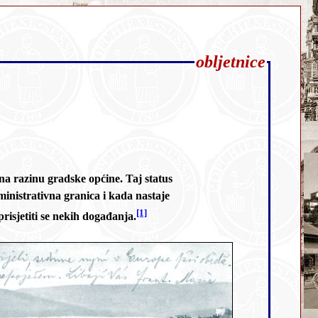
obljetnice
[1]
jedinstveno naselje pod nazivom Rijeka. Iako je o povijesti Sušaka napisano dosta, nije naodmet prisjetiti se nekih događanja.