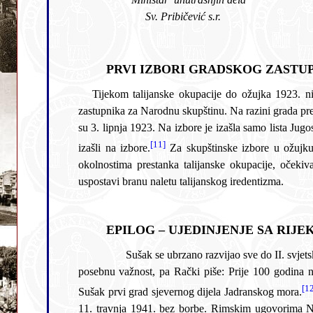
Sv. Pribičević s.r.
PRVI IZBORI GRADSKOG ZASTUP
Tijekom talijanske okupacije do ožujka 1923. nisu se mogli provesti izbori za gradsko zastupstvo. Političko ozračje na Sušaku 1923. obilježeno je 18. ožuj
zastupnika za Narodnu skupštinu. Na razini grada premoćno je pobijedila Nezavisna jugoslavenska lista (NJL), kao dio Demokratske stranke. Izbori za gradsku skupštinu održani
su 3. lipnja 1923. Na izbore je izašla samo lista Jugoslavenskog kluba, izravni sljednik NJL. Za listu dr. Jurja Kučića kao gradskog načelnika glasalo je svih 1.728 birača koji su
[11]
izašli na izbore.
Za skupštinske izbore u ožujku bilo je upisano 2.699 birača, što znači da ih je glasovalo oko 45%. Razlozi takvog političkog stava mogu se tražiti u
okolnostima prestanka talijanske okupacije, očekivanju da Jugoslavenski klub ubrza gospodarski razvitak grad
uspostavi branu naletu talijanskog iredentizma.
EPILOG – UJEDINJENJE SA RIJEK
Sušak se ubrzano razvijao sve do II. svjetskog rata. Kao luka dobiva
posebnu važnost, pa Rački piše: Prije 100 godina neznatno naselje, danas je
[1
Sušak prvi grad sjevernog dijela Jadranskog mora.
11. travnja 1941. bez borbe. Rimskim ugovorima NDH je 18. svi