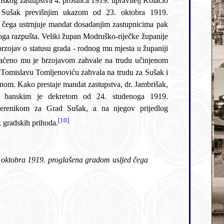
pstva 4. prosinca 1919. upravitelj Kolacio
k previšnjim ukazom od 23. oktobra 1919.
strnjuje mandat dosadanjim zastupnicima pak
. Veliki župan Modruško-riječke županije
usu grada - rodnog mu mjesta u županiji
brzojavom zahvale na trudu učinjenom
omljenoviću zahvala na trudu za Sušak i
estaje mandat zastupstva, dr. Jambrišak,
im je dekretom od 24. studenoga 1919.
enikom za Grad Sušak, a na njegov prijedlog
[10]
 gradskih prihoda.