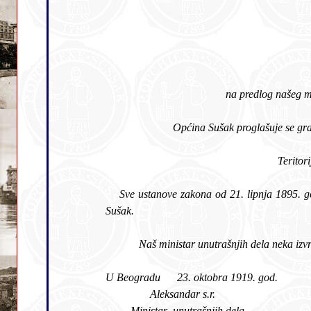
Sve ustanove zakona od 21. lipnja 1895. god. o ustroju gradskih općina, koje se odnose na gradove označene u par. 2 ovog zakona valjaju i ubuduće za grad
Sušak.
Naš ministar unutrašnjih dela neka izvr
U Beogradu 23. oktobra 1919
Aleksandar s.r.
Ministar unutrašnjih dela