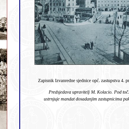
Zapisnik Izvanredne sjednice opć. zastupstva 4. p
Predsjedava upravitelj M. Kolacio. Pod toč. 1 g. Kolacio priopćuje, da je općina Sušak previšnjim ukazom od 23. oktobra 1919. proglašena gradom usljed čega