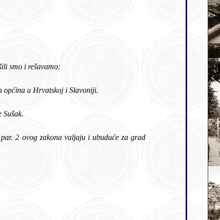
našeg ministra unutrašnjih dela, a po saslušanju našeg ministarskog saveta, rešili smo i rešavamo:
par. 2 Zakona od 21. lipnja 1895. god. o ustroju gradskih općina u Hrvatskoj i Slavoniji.
ne Sušak.