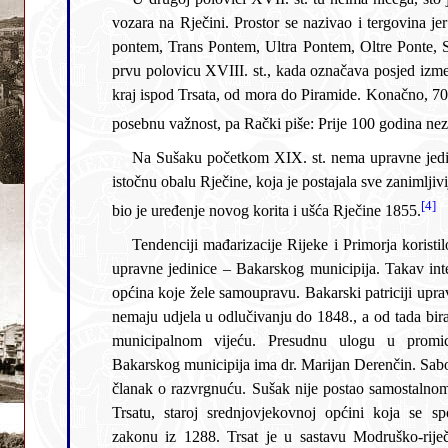
vozara na Rječini. Prostor se nazivao i tergovina jer se tu održavao sajam. Za prostor su se rabili opisni nazivi
pontem, Trans Pontem, Ultra Pontem, Oltre Ponte, Sv. Lovreč, Sv. Lovro. (S. Lorenzo), Franjevački vrt (Hortus Franciscanorum). Prvi spomen imena Sušak (Sussac
prvu polovicu XVIII. st., kada označava posjed između današnjeg Bulevarda te stubišta od Piramide prema zgradi Gimnazije. U drugoj polovici XVIII. st. ime Sušak širi se na
kraj ispod Trsata, od mora do Piramide. Konačno, 70-tih godina XIX. st. dolazi do naglog nastanka urbane cjeline. Nakon I. svjetskog rata i talijanske okupacije kao luka dobiva
Na Sušaku početkom XIX. st. nema upravne jedinice. On je dio Bakarskog municipija, tj. podopćina Trsat, Draga i Podvežica. Gospodarstvo Rijeke blagotvorno utječe na
istočnu obalu Rječine, koja je postajala sve zanimljivijom. A. L. Adamić je 1821. osnovao Tvornicu papira. Grade se kuće, raste broj stanovnika (1851. – 473). Značajan trenutak
[4]
bio je uređenje novog korita i ušća Rječine 1855.
Tendenciji mađarizacije Rijeke i Primorja koristilo bi ukinuće veće, zastarjele
upravne jedinice – Bakarskog municipija. Takav interes podudarao se sa željom
općina koje žele samoupravu. Bakarski patriciji upravljaju Municipijem, a općine
nemaju udjela u odlučivanju do 1848., a od tada biraju tek polovicu odbornika u
municipalnom vijeću. Presudnu ulogu u promicanju stajališta o ukinuću
Bakarskog municipija ima dr. Marijan Derenčin. Sabor je 1874. izglasao zakonski
članak o razvrgnuću. Sušak nije postao samostalnom općinom. Prednost je dana
Trsatu, staroj srednjovjekovnoj općini koja se spominje još u Vinodolskom
zakonu iz 1288. Trsat je u sastavu Modruško-riječke županije sa sjedištem u