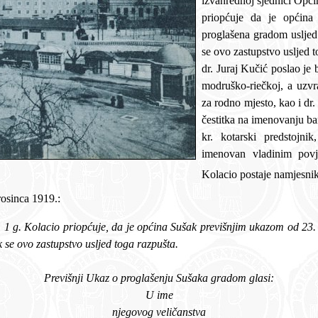
izvanrednoj sjednici Općinskog zastu
priopćuje da je općina Suša
proglašena gradom usljed čega u
se ovo zastupstvo usljed toga razpušta
dr. Juraj Kučić poslao je brzojav o stat
modruško-riečkoj, a uzvraćeno mu je 
za rodno mjesto, kao i dr. Tomislavu T
čestitka na imenovanju banom. Kako pr
kr. kotarski predstojnik, bansk
imenovan vladinim povjer
Kolacio postaje namjesnik
rosinca 1919.:
ustrnjuje mandat dosadanjim zastupnicima pak se ovo zastupstvo usljed toga razpušta.
Previšnji Ukaz o proglašenju Sušaka gradom glasi:
U ime
njegovog veličanstva