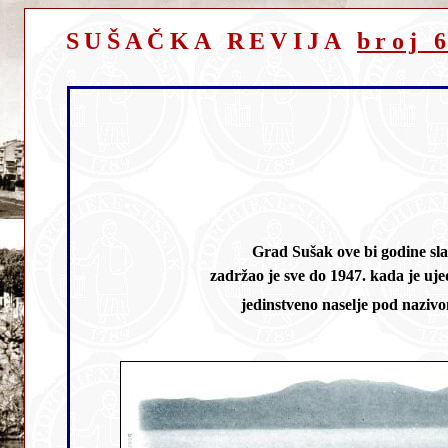
SUŠAČKA REVIJA
broj 
Grad Sušak ove bi godine slavio 90. rođendan jer je 1919. dotadašnja Općina Sušak uzdignuta na razinu gradske općine. Taj status
zadržao je sve do 1947. kada je ujedinjenjem dvije zasebne upravne jedinice izbrisana neprirodna administrativna granica i kada nastaje