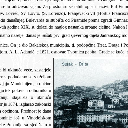
: Pul Fiumare, Pod Tersatom, kasnije: Na most, Na mostu, Ad
h) seže u
posebnu važnost, pa Rački piše: Prije 100 godina neznatno naselje, danas je Sušak prvi grad sjevernog dijela Jadranskog 