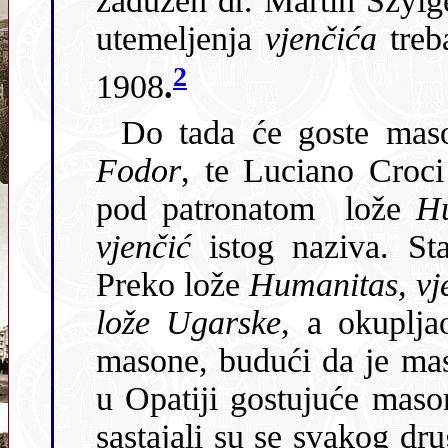
zadužen dr. Martin Szyigeti, a zimi Samu Kelsen.Do stvarnog
utemeljenja
vjenčića
trebalo je čekati još dvije godine, tj. do
2
1908
.
Do tada će goste maso
Fodor
, te Luciano Croc
pod patronatom lože
H
vjenčić
istog naziva. St
Preko lože
Humanitas, vj
lože Ugarske
, a okupljao je opatijske i ugarske i austrijske
masone, budući da je masonerija u Austriji b
u Opatiji gostujuće mas
sastajali su se svakog drugog