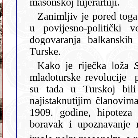
masonskoj hijerarhiji.
Zanimljiv je pored tog
u povijesno-politički 
dogovaranja balkanskih država za savez za borbu protiv
Turske.
Kako je riječka loža
S
mladoturske revolucije 
su tada u Turskoj bili na vlasti, uspostavila suradnju s
1909. godine, hipoteza je da je 
boravak i upoznavanje m