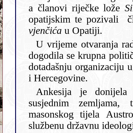
a članovi riječke lože
Si
opatijskim te pozivali č
vjenčića
u Opatiji.
U vrijeme otvaranja ra
dogodila se krupna politi
dotadašnju organizaciju
i Hercegovine.
Ankesija je donijel
susjednim zemljama, te, posljedično, i u organizaciji
masonskog tijela Austro-Ugarske, koje, 
službenu državnu ideologi