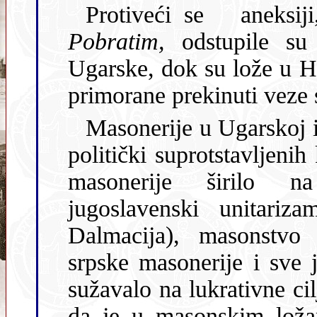
Protiveći se aneksiji,
Pobratim,
odstupile su
Ugarske, dok su lož
primorane prekinu
Masonerije u Ugarskoj i 
politički suprotstavljeni
masonerije širilo na prostor kojeg je podrazumijevao
jugoslavenski unitarizam (Bosna i 
Dalmacija), masonstvo
srpske masonerije i sve 
sužavalo na lukrativne ciljeve ili na životarenje. Uz to, budući
da je u masonskim ložama Ugarske bio velik bro