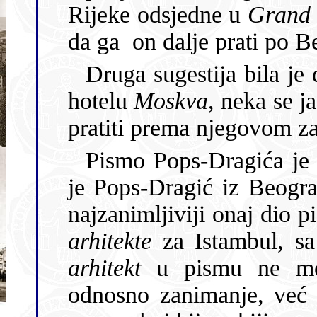
Rijeke odsjedne u
Grand 
da ga on dalje prati po B
Druga sugestija bila je
hotelu
Moskva
, neka se j
pratiti prema njegovom za
Pismo Pops-Dragića je 
je Pops-Dragić iz Beograda ili bar grad dobro poznaje, ali je
najzanimljivij
arhitekte
za
arhitekt
odnosno zanimanje, već može 