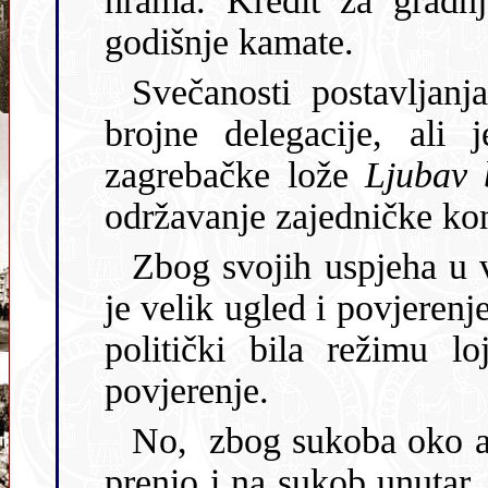
hrama. Kredit za gradnju iznosio j
godišnje kamate.
Svečanosti postavljanj
brojne delegacije, ali 
zagrebačke lože
Ljubav 
održavan
Zbog svojih uspjeha u v
je velik ugled i povjere
politički bila režimu lojalna, te je tako imala i političko
povjerenje.
No, zbog sukoba oko an
prenio i na sukob unutar 