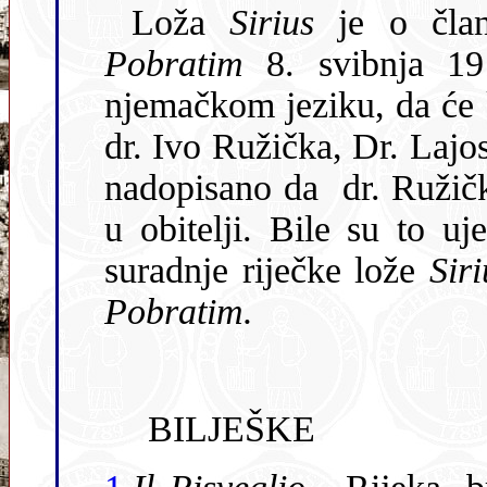
Loža
Sirius
je o člano
Pobratim
8. svibnja 19
njemačkom jeziku, da će kao gosti na otvaranju prisustvovati:
dr. Ivo Ružička, Dr. Lajos Brajjer i V. Vidmar. Na obavijesti
nadopisano da dr. Ružička neće moći bit
u obitelji. Bile su to ujedn
suradnje riječke lože
Siri
Pobratim.
BILJEŠKE