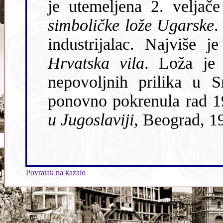
je utemeljena 2. veljač
simboličke lože Ugarske
.
industrijalac. Najviše 
Hrvatska vila
. Loža je jedno vrijeme prestala raditi zbog
nepovoljnih prilika u Srbiji pod dinasti
ponovno pokrenula rad 1
u Jugoslaviji,
Beograd, 19
Povratak na kazalo