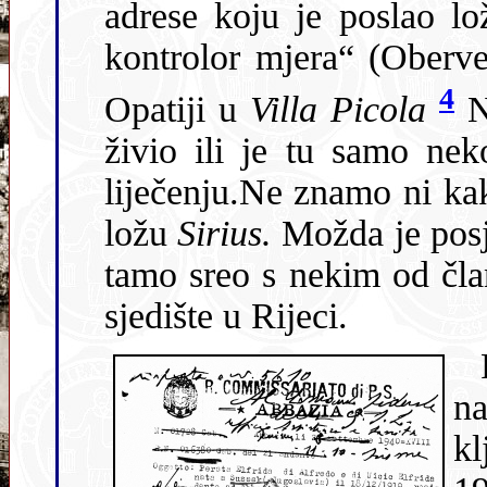
adrese koju je poslao l
kontrolor mjera“ (ObervermessungsKontroleur) i stanovao u
4
Opatiji u
Villa Picola
N
živio ili je tu samo ne
liječenju.Ne znamo ni kako je bio pozvan na svečani prijam u
ložu
Sirius.
Možda j
sjedište u Rijeci.
na
k