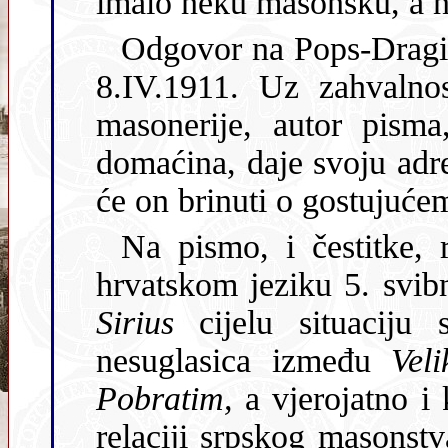
imalo neku masonsku, a ne
Odgovor na Pops-Dragić
8.IV.1911. Uz zahvalnos
masonerije, autor pisma, bez potpisa, preporuča sebe kao
domaćina, daje svoju adresu (Dečanska 
će on brinuti o gostujuće
Na pismo, i čestitke, 
hrvatskom jeziku 5. svibn
Sirius
cijelu situaciju shvatila kao doprinos izglađivanju
nesuglasica između
Vel
Pobratim,
a vjerojatno i kao doprinos izglađivanj
relaciji srpskog masonstv