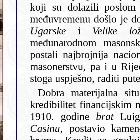
koji su dolazili poslom
Ugarske
i
Velike l
međunarodnom masonsk
postali najbrojnija nacionalna i vjerska skupina u ugarskom
masonerstvu, pa i u Rijeci, unutar koje su mogli slobodno, i
Dobra materijalna sit
kredibilitet financijskim
1910. godine
brat
Luigi
Casinu,
postavio kamen–temeljac za podizanje masonskog