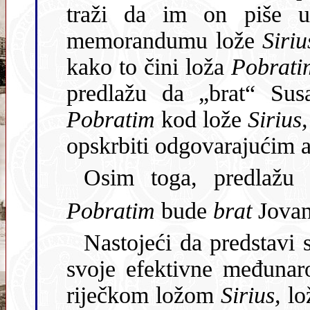
traži da im on piše u službenom obliku, što znači na
memorandumu lože
Siri
kako to čini loža
Pobrati
Pobratim
kod lože
Sirius,
opskrbiti odgovarajućim a
Osim toga, predlažu
Pobratim
bude
brat
Jovan
Nastojeći da predstavi 
svoje efektivne međunar
riječkom ložom
Sirius,
l