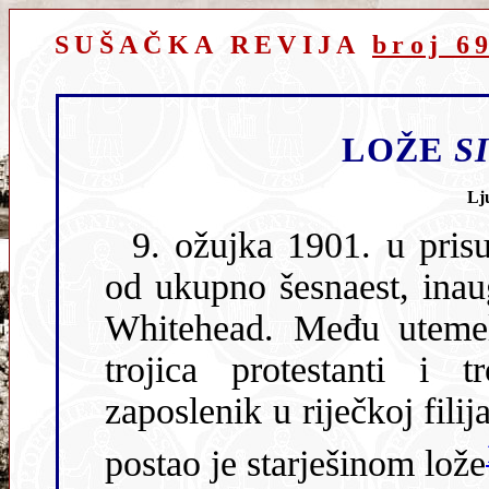
SUŠAČKA REVIJA
broj 6
LOŽE
S
Lj
9. ožujka 1901. u prisut
od ukupno šesnaest, inau
Whitehead. Među utemelj
trojica protestanti i trojica katolici. Arturo Steinecker,
zaposlenik u riječkoj filij
postao je starješinom lože