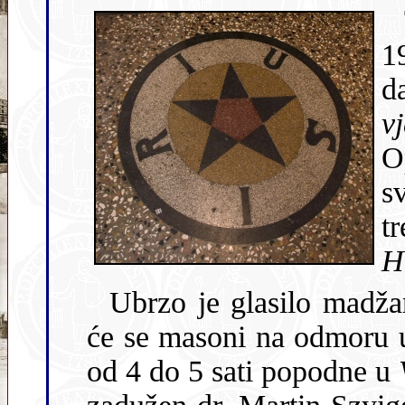
1
v
Opat
s
t
H
Ubrzo je glasilo madž
će se masoni na odmoru u 
od 4 do 5 sati popodne u