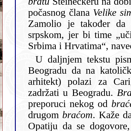
bratu
Steineckeru na dobivenom
počasnog člana
Velike si
Zamolio je također da
srpskom, jer bi time „učinili prijatnu radost ovdašnjoj braći
U daljnjem tekstu pis
Beogradu da na katoličk
arhitekt) polazi za Carigrad, ali se namjerava jedan dan
zadržati u Beogradu.
Bra
preporuci nekog od
bra
drugom
braćom
. Kaže d
Opatiju da se dogovore,