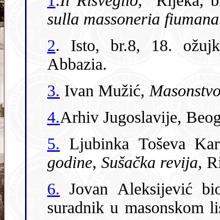
1
.
Il Risveglio,
sulla massoneria fiumana
2
. Isto,
br.8, 18. ožujka 19
Abbazia.
3.
Ivan Mužić,
Masonstvo
4.
5.
Ljubinka Toševa Ka
godine
,
Sušačka revija,
Ri
6.
Jovan Aleksijević bio
suradnik u masonskom l