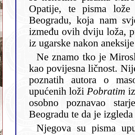
Opatije, te pisma lož
Beogradu, koja nam svjedoče o pokušaju obnavljanja veze
između ovih dviju loža, prekinutih izlaskom 
iz ugarske nakon aneksij
Ne znamo tko je Mirosl
kao povijesna ličnost. Nije na popisu masona ni kod jednog od
poznatih autora o masonstvu, ali je iz njegovih pisama
upućenih loži
Pobratim
iz Opa
osobno poznavao starj
Beogradu te da je izgleda 
Njegova su pisma upuć