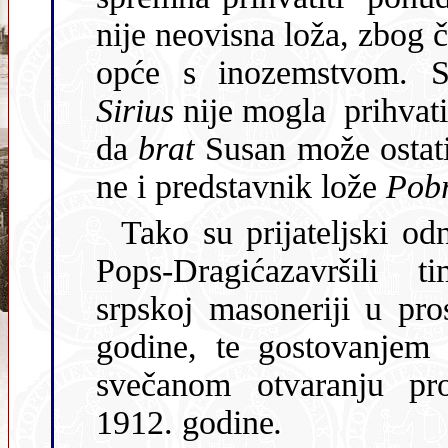
nije neovisna loža, zbog čega im nije dopušteno da neposredno
o
Sirius
nije mogla prihvatiti ponuđenog zastupnika, te je 
da
brat
Susan može ostati samo osoba 
ne i predstavnik lože
Pob
Tako su prijateljski o
Pops-Dragićazavršili t
srpskoj masoneriji u prostorijama riječke lože svibnja 1911.
svečanom otvaranju pr
1912. godine
.