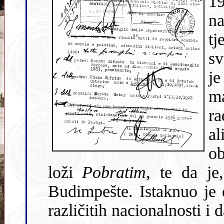
1
n
tjedan ra
sv
je bio pozvan kako b
ma
rad lože 
al
obred primanj
loži
Pobratim
, te da je, osim nj
Budimpešte. Istaknuo je da su
različitih nacionalnosti i