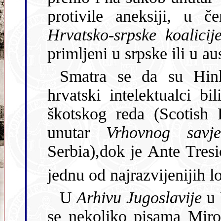
protivile aneksi
Hrvatsko-srpske koalicij
primljeni u srpske ili u au
Smatra se da su Hin
hrvatski intelektualci bili primljeni 1913. godine u masone
škotskog reda (Scotish Rite), te se vjerovalo da oni rade
unutar
Vrhovnog savj
Serbia),dok je Ante Tresić Pa
jednu od najrazvijenijih 
U
Arhivu Jugoslavije
u 
se nekoliko pisama Miro