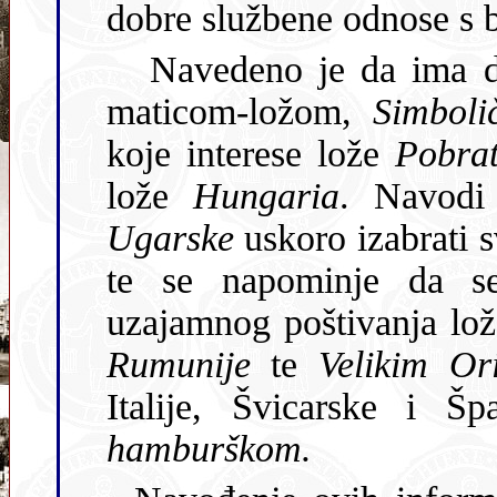
dobre službene
Navedeno je da ima d
maticom-ložom,
Simbol
koje interese lože
Pobra
lože
Hungaria
. Navo
Ugarske
te se napominje da se u sličnim 
uzajamnog poštivanja lo
Rumunije
te
Velikim Or
Italije, Švicarske i 
hamburškom.