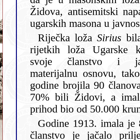
Židova, antisemitski napadi još su viš
ugarskih masona u javnos
Riječka loža
Sirius
bil
rijetkih loža Ugarske koja je širila
svoje članstvo i ja
materijalnu osnovu, tako da je 191
godine brojila 90 članova
70% bili Židovi, a imala godišnji
prihod bio od 50.000 kru
Godine 1913. imala je 
članstvo je jačalo priljevom Židova