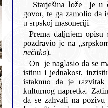
Starješina lože je u 
govor, te ga zamolio da i
u srpskoj masoneriji.
Prema daljnjem opisu 
pozdravio je na „srpskom
nečitko
)
.
On je naglasio da se ma
istinu i jednakost, inzist
istaknuo da je razvitak masonerije u Srbiji dokaz njezina