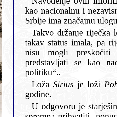
Navođenje ovih inform
kao nacionalnu i nezavis
Srbije ima značajnu ulog
Takvo držanje riječka lo
takav status imala, pa ri
nisu mogli preskočiti ustaljenu masonsku hijerarhiju i
predstavljati se kao nacionalna loža i vo
politiku“..
Loža
Sirius
je loži
Po
godine.
U odgovoru je starješin
spremna prihvatiti ponu