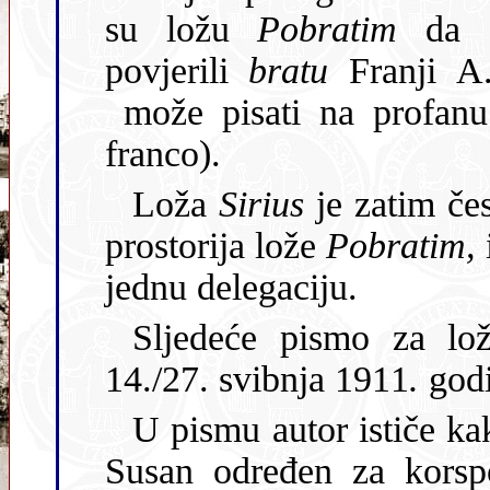
su ložu
Pobratim
da su 
povjerili
bratu
Franji A
može pisati na profanu
franco).
Loža
Sirius
je zatim česti
prostorija lože
Pobratim,
jednu delegaciju.
Sljedeće pismo za l
14./27. svibnja 1911
.
god
U pismu autor ističe ka
Susan određen za korsp