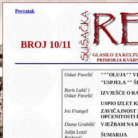
Povratak
BROJ 10/11
GLASILO ZA KULT
PRIMORJA KVAR
Oskar Pavešić
"""OLUJA"" V
"USPJELA "" 
Boris Lukić i
IZVJEŠĆE O 
Oskar Pavešić
USPIO IZLET 
Ivo Frangeš
ZAVIČAJNOST 
OPĆENITOSTI H
Diana Grubišić
VJEŽBAM NA KA
Julija Lozzi
ŠUMARIJA
Barković