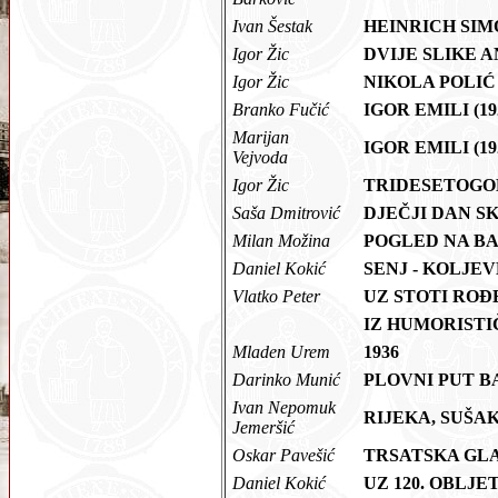
Ivan Šestak
HEINRICH SI
Igor Žic
DVIJE SLIKE 
Igor Žic
NIKOLA POLIĆ 
Branko Fučić
IGOR EMILI (19
Marijan
IGOR EMILI (19
Vejvoda
Igor Žic
TRIDESETOGO
Saša Dmitrović
DJEČJI DAN S
Milan Možina
POGLED NA B
Daniel Kokić
SENJ - KOLJ
Vlatko Peter
UZ STOTI RO
IZ HUMORIST
Mladen Urem
1936
Darinko Munić
PLOVNI PUT BA
Ivan Nepomuk
RIJEKA, SUŠA
Jemeršić
Oskar Pavešić
TRSATSKA GL
Daniel Kokić
UZ 120. OBLJ