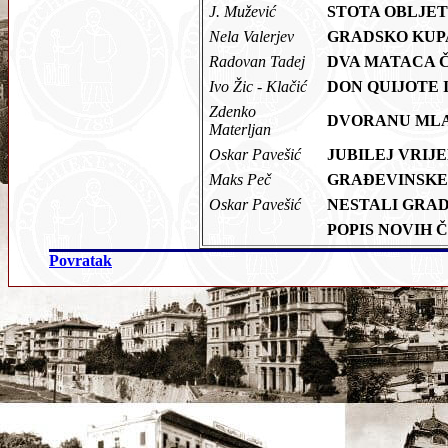
J. Mužević
STOTA OBLJE
Nela Valerjev
GRADSKO KUP
Radovan Tadej
DVA MATACA 
Ivo Žic - Klačić
DON QUIJOTE 
Zdenko
DVORANU MLA
Materljan
Oskar Pavešić
JUBILEJ VRIJ
Maks Peč
GRAĐEVINSKE
Oskar Pavešić
NESTALI GRA
POPIS NOVIH
Povratak