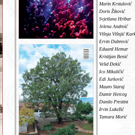
Marin Krstulović
Doris Žiković
Svjetlana Hribar
Jelena Androić
Višnja Višnjić Kar
Ervin Dubrović
Eduard Hemar
Kristijan Benić
Velid Đekić
Ico Mikuličić
Edi Jurković
Mauro Staraj
Damir Herceg
Danilo Prestint
Irvin Lukežić
Tamara Morić