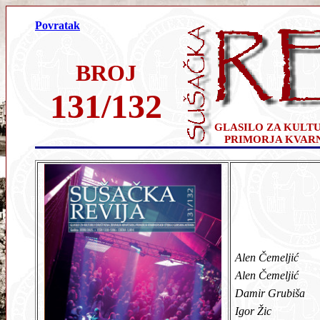
Povratak
BROJ
131/132
GLASILO ZA KULT
PRIMORJA KVAR
Alen Čemeljić
Alen Čemeljić
Damir Grubiša
Igor Žic