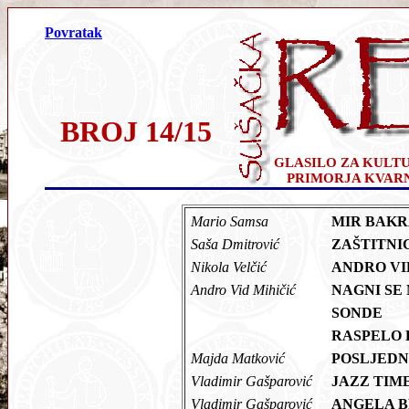
Povratak
BROJ 14/15
GLASILO ZA KULT
PRIMORJA KVAR
Mario Samsa
MIR BAK
Saša Dmitrović
ZAŠTITNI
Nikola Velčić
ANDRO VI
Andro Vid Mihičić
NAGNI SE
SONDE
RASPELO
Majda Matković
POSLJEDN
Vladimir Gašparović
JAZZ TI
Vladimir Gašparović
ANGELA B