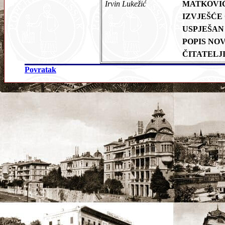
Irvin Lukežić
MATKOVI
IZVJEŠĆE
USPJEŠAN
POPIS NO
ČITATELJ
Povratak