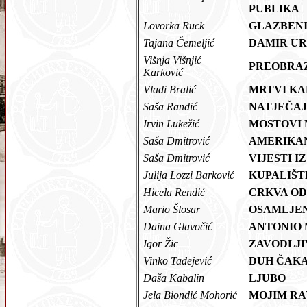
PUBLIKA
Lovorka Ruck
GLAZBENI
Tajana Čemeljić
DAMIR UR
Višnja Višnjić
PREOBRA
Karković
Vladi Bralić
MRTVI KA
Saša Randić
NATJEČAJ
Irvin Lukežić
MOSTOVI 
Saša Dmitrović
AMERIKAN
Saša Dmitrović
VIJESTI I
Julija Lozzi Barković
KUPALIŠT
Hicela Rendić
CRKVA O
Mario Šlosar
OSAMLJE
Daina Glavočić
ANTONIO
Igor Žic
ZAVODLJ
Vinko Tadejević
DUH ČAKA
Daša Kabalin
LJUBO
Jela Biondić Mohorić
MOJIM R