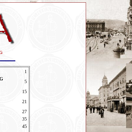
G
1
OG
5
15
21
27
35
45