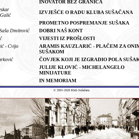
INOVATOR BEZ GRANICA
Oskar
IZVJEŠĆE O RADU KLUBA SUŠAČANA
 Galić
PROMETNO POSPREMANJE SUŠAKA
i Saša Dmitrović
DOBRI NAŠ KONT
ić
VIJESTI IZ PROŠLOSTI
ić - Cvijo
ARAMIS KAUZLARIĆ - PLAČEM ZA ONI
SUŠAKOM
Barković
ČOVJEK KOJI JE IZGRADIO POLA SUŠ
JULIJE KLOVIĆ - MICHELANGELO
MINIJATURE
IN MEMORIAM
© 2001-2026 Klub Sušačana