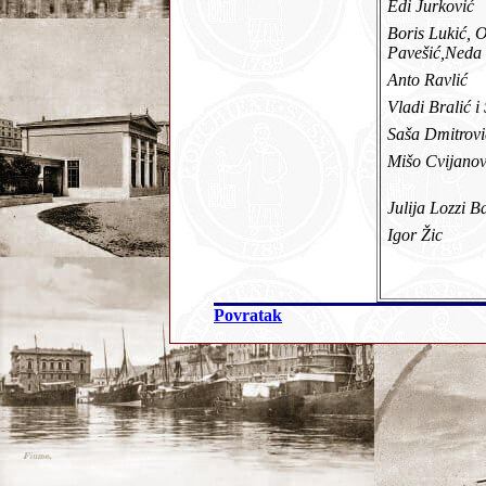
Edi Jurković
Boris Lukić, 
Pavešić,Neda
Anto Ravlić
Vladi Bralić 
Saša Dmitrov
Mišo Cvijanov
Julija Lozzi 
Igor Žic
Povratak