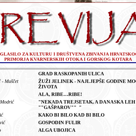
GLASILO ZA KULTURU I DRUŠTVENA ZBIVANJA HRVATSKO
PRIMORJA KVARNERSKIH OTOKA I GORSKOG KOTARA
ć
GRAD RASKOPANIH ULICA
ć - Muščet
ŽUŽI JELINEK - NAJLJEPŠE GODINE M
ŽIVOTA
ć
ALA, RIBE…RIBE!
ć Modrić
"NEKADA TREJSETAK, A DANASKA LEH
""GAŠPAROV"" "
čić
KAKO BI BILO KAD BI BILO
ević
GOSPODIN FULIR
to
ALGA UBOJICA