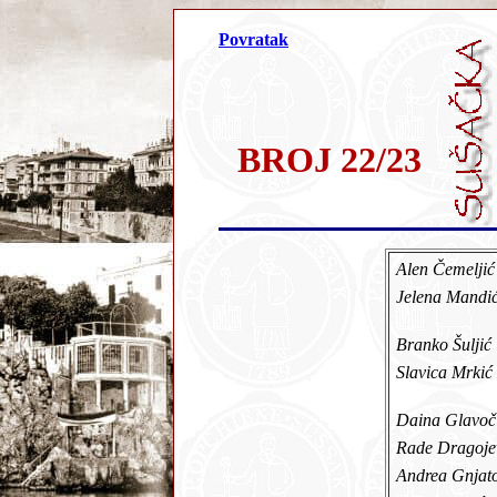
Povratak
BROJ 22/23
Alen Čemelji
Jelena Mandi
Branko Šulji
Slavica Mrki
Daina Glavo
Rade Dragoj
Andrea Gnja