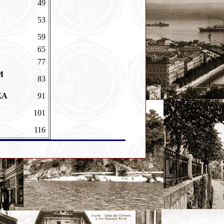
49
53
59
65
77
M
83
AKA
91
101
116