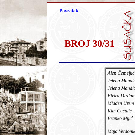
Povratak
BROJ 30/31
Alen Čemelji
Jelena Mandi
Jelena Mandić
Elvira Dizdar
Mladen Ure
Kim Cuculić
Branko Mijić
Maja Verdon