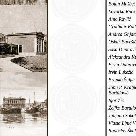
Bojan Mušće
Lovorka Ruc
Anto Ravlić
Gradimir Rad
Andrea Gnja
Oskar Pavešić
Saša Dmitrov
Aleksandra Ku
Ervin Dubrov
Irvin Lukežić
Branko Šulji
Jobn P. Kralji
Bartulović
Igor Žic
Željko Bartul
Julijano Soko
Vlasta Linić 
Radoslav Šk