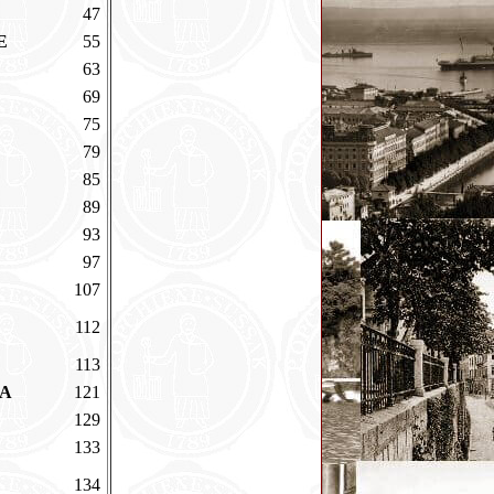
47
NE
55
63
69
75
79
85
89
93
97
107
112
113
KA
121
129
133
134