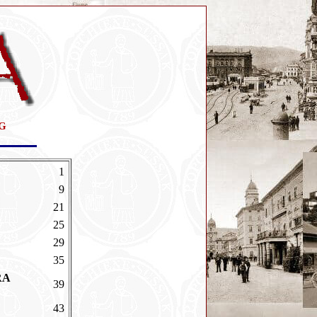
G
1
9
21
25
29
35
RA
39
43