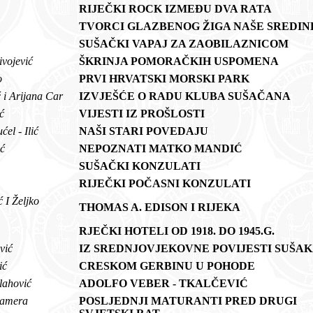
t
RIJEČKI ROCK IZMEĐU DVA RATA
k
TVORCI GLAZBENOG ŽIGA NAŠE SREDI
SUŠAČKI VAPAJ ZA ZAOBILAZNICOM
ivojević
ŠKRINJA POMORAČKIH USPOMENA
to
PRVI HRVATSKI MORSKI PARK
 i Arijana Car
IZVJEŠĆE O RADU KLUBA SUŠAČANA
ić
VIJESTI IZ PROŠLOSTI
ćel - Ilić
NAŠI STARI POVEDAJU
ić
NEPOZNATI MATKO MANDIĆ
SUŠAČKI KONZULATI
ć
RIJEČKI POČASNI KONZULATI
ć I Željko
THOMAS A. EDISON I RIJEKA
RJEČKI HOTELI OD 1918. DO 1945.G.
ović
IZ SREDNJOVJEKOVNE POVIJESTI SUŠA
lić
CRESKOM GERBINU U POHODE
Vlahović
ADOLFO VEBER - TKALČEVIĆ
alamera
POSLJEDNJI MATURANTI PRED DRUGI