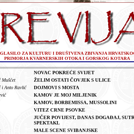
GLASILO ZA KULTURU I DRUŠTVENA ZBIVANJA HRVATSKO
PRIMORJA KVARNERSKIH OTOKA I GORSKOG KOTARA
ć
NOVAC POKREĆE SVIJET
ć Mušćet
ŽELIM OSTATI ČOVJEK S ULICE
 i Anto Ravlić
DOJMOVI S MOSTA
ević
KAMOV JE MOJ MILJENIK
m
KAMOV, BORBEMISSA, MUSSOLINI
VITEZ CRNE PSOVKE
JUČER POVIJEST, DANAS DOGAĐAJ, SUT
SPEKTAKL
ik
MALE SCENE SVIBANJSKE