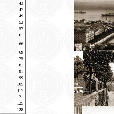
43
47
49
53
57
61
66
69
75
81
91
99
105
117
121
125
128