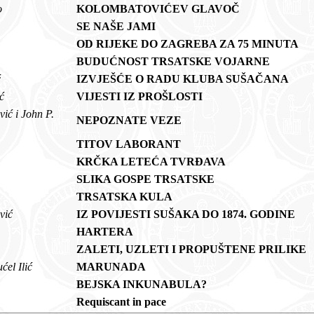
to
KOLOMBATOVIĆEV GLAVOČ
SE NAŠE JAMI
OD RIJEKE DO ZAGREBA ZA 75 MINUTA
BUDUĆNOST TRSATSKE VOJARNE
ić
IZVJEŠĆE O RADU KLUBA SUŠAČANA
ić
VIJESTI IZ PROŠLOSTI
vić i John P.
NEPOZNATE VEZE
ć
TITOV LABORANT
KRČKA LETEĆA TVRĐAVA
SLIKA GOSPE TRSATSKE
TRSATSKA KULA
ović
IZ POVIJESTI SUŠAKA DO 1874. GODINE
HARTERA
ZALETI, UZLETI I PROPUŠTENE PRILIKE
ćel Ilić
MARUNADA
BEJSKA INKUNABULA?
Requiscant in pace