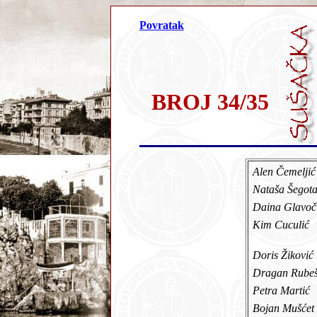
Povratak
BROJ 34/35
Alen Čemelji
Nataša Šego
Daina Glavo
Kim Cuculić
Doris Žikovi
Dragan Rub
Petra Martić
Bojan Mušće