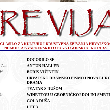
GLASILO ZA KULTURU I DRUŠTVENA ZBIVANJA HRVATSKO
PRIMORJA KVARNERSKIH OTOKA I GORSKOG KOTARA
ć
DOGODILO SE
ta Lab
ANTUN HALLER
čić
BORIS VIŽINTIN
HRVATSKO DRAMSKO PISMO I NOVA EUR
DRAMA
ć
TEATAR S DUŠOM
eša
WINETTOU U GROBNIČKOJ DOLINI SMRT
GOLA DUŠA
t
LET 3