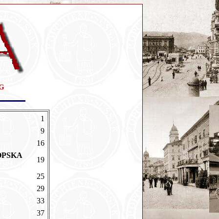
G
1
9
16
OPSKA
19
25
I
29
33
37