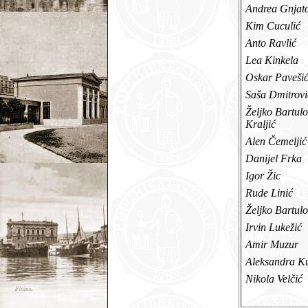
Andrea Gnja
Kim Cuculić
Anto Ravlić
Lea Kinkela
Oskar Paveš
Saša Dmitrov
Željko Bartulo
Kraljić
Alen Čemelji
Danijel Frka
Igor Žic
Rude Linić
Željko Bartul
Irvin Lukežić
Amir Muzur
Aleksandra Ku
Nikola Velčić