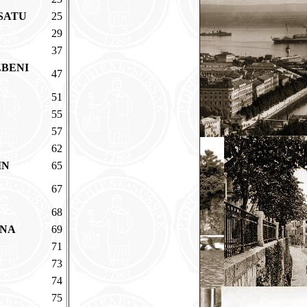
TRSATU
25
29
37
ZBENI
47
51
55
57
62
NIN
65
67
68
BINA
69
71
73
74
75