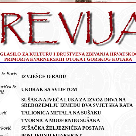
GLASILO ZA KULTURU I DRUŠTVENA ZBIVANJA HRVATSKO
PRIMORJA KVARNERSKIH OTOKA I GORSKOG KOTARA
 & Boris
IZVJEŠĆE O RADU
ariček &
UKORAK SA SVIJETOM
lić
SUŠAK-NAJVEĆA LUKA ZA IZVOZ DRVA NA
SREDOZEMLJU IZMEĐU DVA SVJETSKA RAT
ković
TALIONICA METALA NA SUŠAKU
TVORNICA MODERNOG SUŠAKA
arković
SUŠAČKA ŽELJEZNIČKA POSTAJA
nović
POSLJEDNJI FIJAKERIST