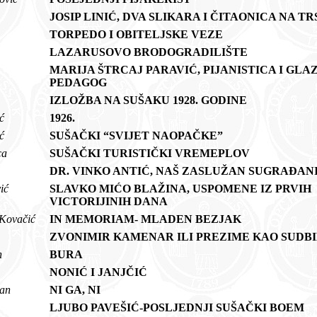
JOSIP LINIĆ, DVA SLIKARA I ČITAONICA NA 
TORPEDO I OBITELJSKE VEZE
LAZARUSOVO BRODOGRADILIŠTE
k
MARIJA ŠTRCAJ PARAVIĆ, PIJANISTICA I GLA
PEDAGOG
IZLOŽBA NA SUŠAKU 1928. GODINE
ić
1926.
ić
SUŠAČKI “SVIJET NAOPAČKE”
oca
SUŠAČKI TURISTIČKI VREMEPLOV
m
DR. VINKO ANTIĆ, NAŠ ZASLUŽAN SUGRAĐA
vić
SLAVKO MIĆO BLAŽINA, USPOMENE IZ PRVIH
VICTORIJINIH DANA
 Kovačić
IN MEMORIAM- MLADEN BEZJAK
ZVONIMIR KAMENAR ILI PREZIME KAO SUD
in
BURA
NONIĆ I JANJČIĆ
ljan
NI GA, NI
m
LJUBO PAVEŠIĆ-POSLJEDNJI SUŠAČKI BOEM