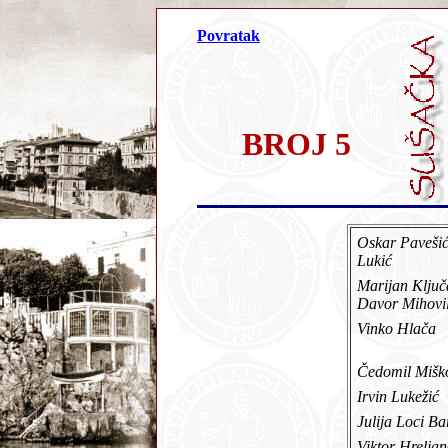
Povratak
BROJ 5
Oskar Pavešić
Lukić
Marijan Ključ
Davor Mihovi
Vinko Hlača
Čedomil Miš
Irvin Lukežić
Julija Loci B
Viktor Hrelja