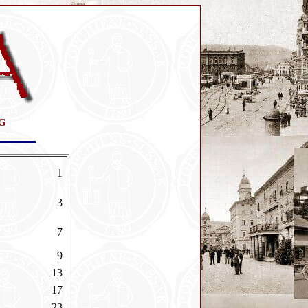
G
1
3
7
A
9
13
17
23