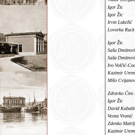
Igor Žic
Igor Žic
Irvin Lukežić
Lovorka Ruc
Igor Žic
Saša Dmitrov
Saša Dmitrov
Ivo Volčić-C
Kazimir Ure
Mišo Cvijano
Zdravko Ćiro
Igor Žic
David Kabal
Vesna Vranić
Zdenko Matr
Kazimir Ure