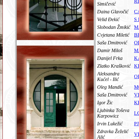
R
Simičević
Daina Glavočić
C
Velid Đekić
S
Slobodan Žmikić
M
Cvjetana Miletić
B
Saša Dmitrović
O
Damir Miloš
M
Danijel Frka
K
Zlatko Krašković
K
Aleksandra
O
Kućel - Ilić
Oleg Mandić
M
Saša Dmitrović
V
Igor Žic
K
Ljubinka Toševa
L
Karpowicz
Irvin Lukežić
P
Zdravka Žeželić
V
Alić