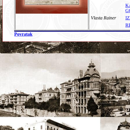
K
G
Vlasta Rainer
I
R
Povratak