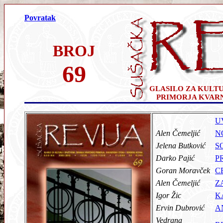
Povratak
BROJ
69
GLASILO ZA KULT
PRIMORJA KVAR
U
Alen Čemeljić
N
Jelena Butković
S
Darko Pajić
P
Goran Moravček
C
Alen Čemeljić
Z
Igor Žic
K
Ervin Dubrović
A
Vedrana