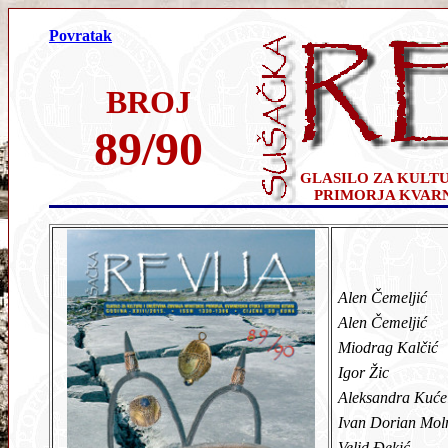
Povratak
BROJ
89/90
GLASILO ZA KULT
PRIMORJA KVAR
Alen Čemeljić
Alen Čemeljić
Miodrag Kalčić
Igor Žic
Aleksandra Kućel 
Ivan Dorian Mol
Velid Đekić