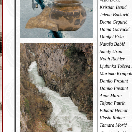
Kristian Benić
Jelena Butković
Diana Grgurić
Daina Glavočić
Danijel Frka
Nataša Babić
Sandy Uran
Noah Richler
Ljubinka Toševa
Marinko Krmpot
Danilo Prestint
Danilo Prestint
Amir Muzur
Tajana Putrih
Eduard Hemar
Vlasta Rainer
Tamara Morić