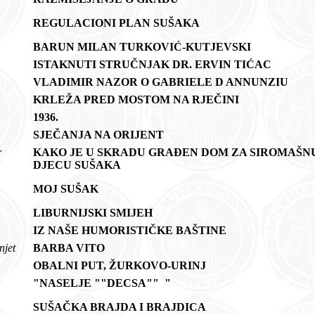
REGULACIONI PLAN SUŠAKA
BARUN MILAN TURKOVIĆ-KUTJEVSKI
ISTAKNUTI STRUČNJAK DR. ERVIN TIĆAC
ć
VLADIMIR NAZOR O GABRIELE D ANNUNZIU
KRLEŽA PRED MOSTOM NA RJEČINI
m
1936.
o
SJEČANJA NA ORIJENT
er
KAKO JE U SKRADU GRAĐEN DOM ZA SIROMAŠN
DJECU SUŠAKA
MOJ SUŠAK
ć
LIBURNIJSKI SMIJEH
IZ NAŠE HUMORISTIČKE BAŠTINE
njet
BARBA VITO
OBALNI PUT, ŽURKOVO-URINJ
"NASELJE ""DECSA"" "
SUŠAČKA BRAJDA I BRAJDICA