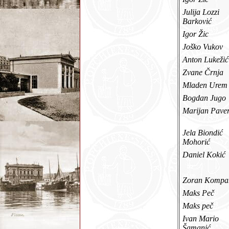
Julija Lozzi
Barković
Igor Žic
Joško Vukov
Anton Lukeži
Zvane Črnja
Mladen Ure
Bogdan Jug
Marijan Pav
Jela Biondić
Mohorić
Daniel Koki
Zoran Kompa
Maks Peč
Maks peč
Ivan Mario
Šamanić