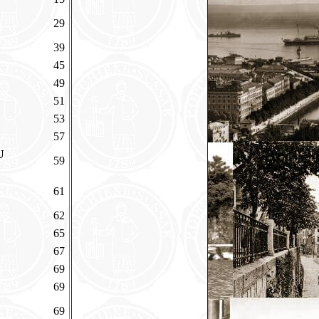
29
39
45
49
51
53
57
U
59
61
62
65
67
69
69
69