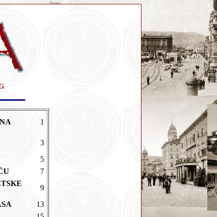
G
ANA
1
3
5
IĆU
7
ETSKE
9
LASA
13
15