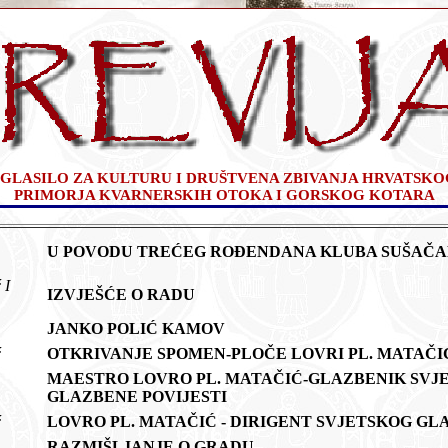
GLASILO ZA KULTURU I DRUŠTVENA ZBIVANJA HRVATSKO
PRIMORJA KVARNERSKIH OTOKA I GORSKOG KOTARA
U POVODU TREĆEG ROĐENDANA KLUBA SUŠAČ
 I
IZVJEŠĆE O RADU
JANKO POLIĆ KAMOV
ić
OTKRIVANJE SPOMEN-PLOČE LOVRI PL. MATAČ
k
MAESTRO LOVRO PL. MATAČIĆ-GLAZBENIK SVJ
GLAZBENE POVIJESTI
ić
LOVRO PL. MATAČIĆ - DIRIGENT SVJETSKOG G
RAZMIŠLJANJE O GRADU