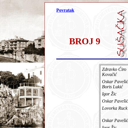
Povratak
BROJ 9
Zdravko Ćiro
Kovačić
Oskar Pavešić
Boris Lukić
Igor Žic
Oskar Paveš
Lovorka Ruc
Oskar Paveš
Igor Žic